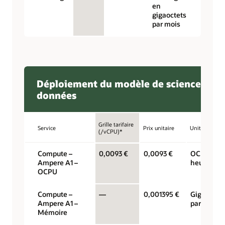
en
gigaoctets
par mois
Déploiement du modèle de science des
données
Grille tarifaire
Service
Prix unitaire
Unité
(/vCPU)*
Compute –
0,0093 €
0,0093 €
OCPU par
Ampere A1 –
heure
OCPU
Compute –
—
0,001395 €
Gigaoctet
Ampere A1 –
par heure
Mémoire