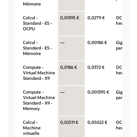
Mémoire
Calcul -
0,01395 €
0,0279 €
OCPU par
Standard - E5 -
heure
OCPU
Calcul -
—
0,00186 €
Gigaoctet
Standard - E5 -
par heure
Mémoire
Compute -
0,0186 €
0,0372 €
OCPU par
Virtual Machine
heure
Standard - X9
Compute -
—
0,001395 €
Gigaoctet
Virtual Machine
par heure
Standard - X9 -
Memory
Calcul -
0,02511 €
0,05022 €
OCPU par
Machine
heure
virtuelle