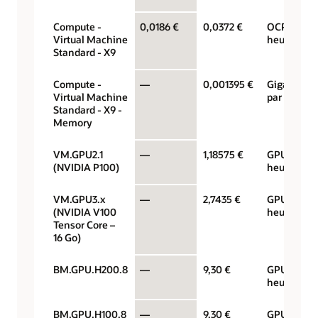
Compute -
0,0186 €
0,0372 €
OCPU par
Virtual Machine
heure
Standard - X9
Compute -
—
0,001395 €
Gigaoctets
Virtual Machine
par heure
Standard - X9 -
Memory
VM.GPU2.1
—
1,18575 €
GPU par
(NVIDIA P100)
heure
VM.GPU3.x
—
2,7435 €
GPU par
(NVIDIA V100
heure
Tensor Core –
16 Go)
BM.GPU.H200.8
—
9,30 €
GPU par
heure
BM.GPU.H100.8
—
9,30 €
GPU par