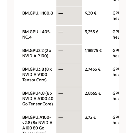
BM.GPU.H100.8
—
9,30 €
GPU par
heure
BM.GPU.L40S-
—
3,255 €
GPU par
NC.4
heure
BM.GPU2.2 (2 x
—
1,18575 €
GPU par
NVIDIA P100)
heure
BM.GPU3.8 (8 x
—
2,7435 €
GPU par
NVIDIA V100
heure
Tensor Core)
BM.GPU4.8 (8 x
—
2,8365 €
GPU par
NVIDIA A100 40
heure
Go Tensor Core)
BM.GPU.A100-
—
3,72 €
GPU par
v2.8 (8x NVIDIA
heure
A100 80 Go