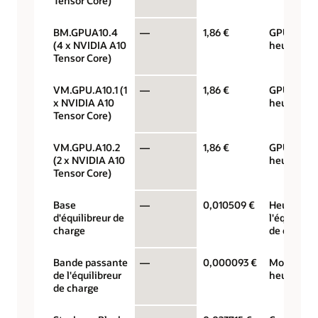
Tensor Core)
BM.GPUA10.4
—
1,86 €
GPU par
(4 x NVIDIA A10
heure
Tensor Core)
VM.GPU.A10.1 (1
—
1,86 €
GPU par
x NVIDIA A10
heure
Tensor Core)
VM.GPU.A10.2
—
1,86 €
GPU par
(2 x NVIDIA A10
heure
Tensor Core)
Base
—
0,010509 €
Heure de
d'équilibreur de
l'équilibre
charge
de charge
Bande passante
—
0,000093 €
Mo/s par
de l'équilibreur
heure
de charge