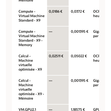
Mémoire
Compute -
0,0186 €
0,0372 €
OCPU par
Virtual Machine
heure
Standard - X9
Compute -
—
0,001395 €
Gigaoctets
Virtual Machine
par heure
Standard - X9 -
Memory
Calcul -
0,02511 €
0,05022 €
OCPU par
Machine
heure
virtuelle
optimisée - X9
Calcul -
—
0,001395 €
Gigaoctets
Machine
par heure
virtuelle
optimisée - X9 -
Mémoire
VM.GPU2.1
—
1,18575 €
GPU par