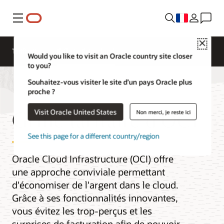
Menu
Close
Tarification
Grille tarifaire cloud
Would you like to visit an Oracle country site closer
to you?
Souhaitez-vous visiter le site d’un pays Oracle plus
proche ?
Grille tarifaire d'OCI
Visit Oracle United States
Non merci, je reste ici
See this page for a different country/region
Oracle Cloud Infrastructure (OCI) offre
une approche conviviale permettant
d'économiser de l'argent dans le cloud.
Grâce à ses fonctionnalités innovantes,
vous évitez les trop-perçus et les
surprises de facturation afin de pouvoir