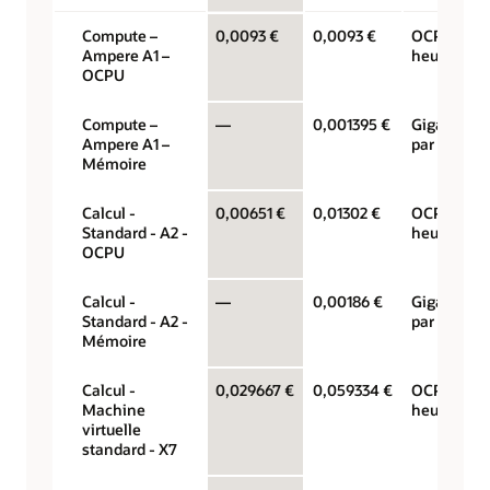
Compute –
0,0093 €
0,0093 €
OCPU par
Ampere A1 –
heure
OCPU
Compute –
—
0,001395 €
Gigaoctets
Ampere A1 –
par heure
Mémoire
Calcul -
0,00651 €
0,01302 €
OCPU par
Standard - A2 -
heure
OCPU
Calcul -
—
0,00186 €
Gigaoctets
Standard - A2 -
par heure
Mémoire
Calcul -
0,029667 €
0,059334 €
OCPU par
Machine
heure
virtuelle
standard - X7