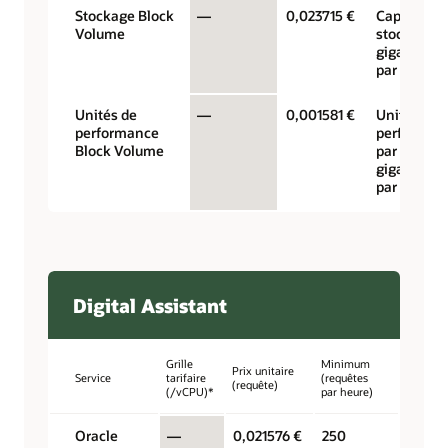
Stockage Block
—
0,023715 €
Capacité d
Volume
stockage 
gigaoctets
par mois
Unités de
—
0,001581 €
Unités de
performance
performan
Block Volume
par
gigaoctet
par mois
Digital Assistant
Grille
Minimum
Prix unitaire
Service
tarifaire
(requêtes
(requête)
(/vCPU)*
par heure)
Oracle
—
0,021576 €
250