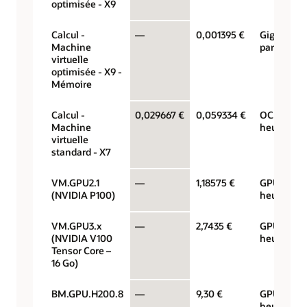
optimisée - X9
Calcul -
—
0,001395 €
Gigaoctet
Machine
par heure
virtuelle
optimisée - X9 -
Mémoire
Calcul -
0,029667 €
0,059334 €
OCPU par
Machine
heure
virtuelle
standard - X7
VM.GPU2.1
—
1,18575 €
GPU par
(NVIDIA P100)
heure
VM.GPU3.x
—
2,7435 €
GPU par
(NVIDIA V100
heure
Tensor Core –
16 Go)
BM.GPU.H200.8
—
9,30 €
GPU par
heure