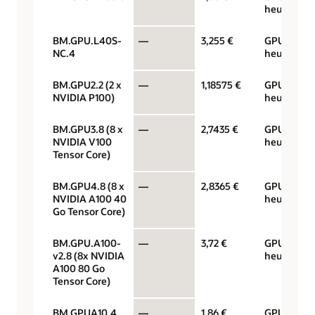
heure
BM.GPU.L40S-
—
3,255 €
GPU par
NC.4
heure
BM.GPU2.2 (2 x
—
1,18575 €
GPU par
NVIDIA P100)
heure
BM.GPU3.8 (8 x
—
2,7435 €
GPU par
NVIDIA V100
heure
Tensor Core)
BM.GPU4.8 (8 x
—
2,8365 €
GPU par
NVIDIA A100 40
heure
Go Tensor Core)
BM.GPU.A100-
—
3,72 €
GPU par
v2.8 (8x NVIDIA
heure
A100 80 Go
Tensor Core)
BM.GPUA10.4
—
1,86 €
GPU par