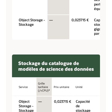
performan
équilibrées
Object Storage -
—
0,023715 €
Capacité d
Stockage
stockage 
gigaoctets
par mois
Stockage du catalogue de
modèles de science des données
Grille
Service
tarifaire
Prix unitaire
Unité
(/vCPU)*
Object
—
0,023715 €
Capacité
Storage -
de
Stockage
stockage