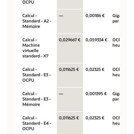
OCPU
Calcul -
—
0,00186 €
Gigaoctets
Standard - A2 -
par heure
Mémoire
Calcul -
0,029667 €
0,059334 €
OCPU par
Machine
heure
virtuelle
standard - X7
Calcul -
0,011625 €
0,02325 €
OCPU par
Standard - E3 -
heure
OCPU
Calcul -
—
0,001395 €
Gigaoctets
Standard - E3 -
par heure
Mémoire
Calcul -
0,011625 €
0,02325 €
OCPU par
Standard - E4 -
heure
OCPU