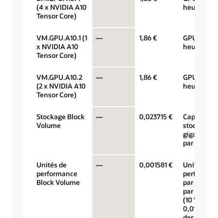
(4 x NVIDIA A10
heure
Tensor Core)
VM.GPU.A10.1 (1
—
1,86 €
GPU par
x NVIDIA A10
heure
Tensor Core)
VM.GPU.A10.2
—
1,86 €
GPU par
(2 x NVIDIA A10
heure
Tensor Core)
Stockage Block
—
0,023715 €
Capacité d
Volume
stockage 
gigaoctets
par mois
Unités de
—
0,001581 €
Unités de
performance
performan
Block Volume
par gigaoc
par mois
(10 VPU à
0,017 $ pou
des