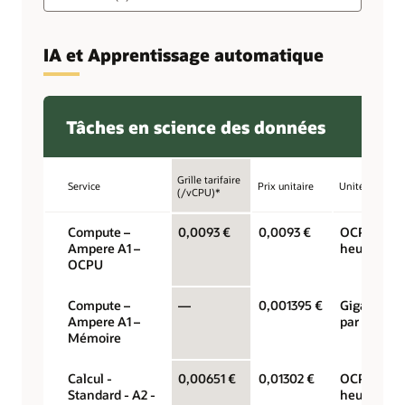
IA et Apprentissage automatique
Tâches en science des données
Grille tarifaire
Service
Prix unitaire
Unité
(/vCPU)*
Compute –
0,0093 €
0,0093 €
OCPU par
Ampere A1 –
heure
OCPU
Compute –
—
0,001395 €
Gigaoctets
Ampere A1 –
par heure
Mémoire
Calcul -
0,00651 €
0,01302 €
OCPU par
Standard - A2 -
heure