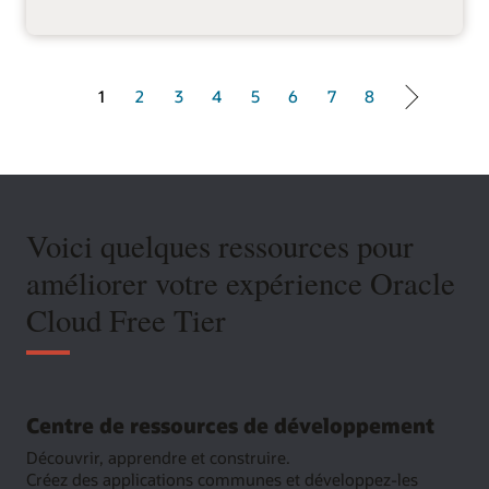
1 of 8
1
2
3
4
5
6
7
8
Voici quelques ressources pour
améliorer votre expérience Oracle
Cloud Free Tier
Centre de ressources de développement
Découvrir, apprendre et construire.
Créez des applications communes et développez-les