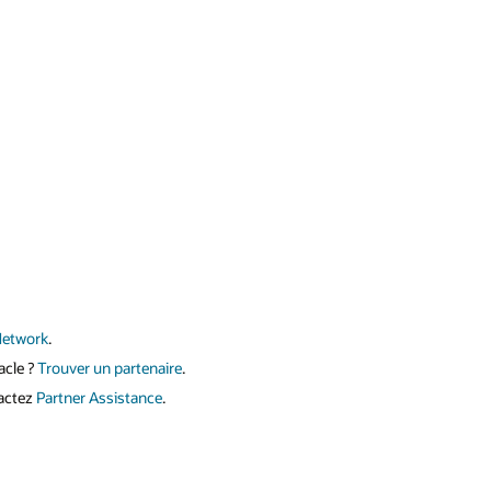
Network
.
acle ?
Trouver un partenaire
.
actez
Partner Assistance
.