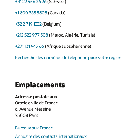
+41 22 556 26 26
(Schweiz)
+1 800 363 5805
(Canada)
+32 2 719 1332
(Belgium)
+212 522 977 308
(Maroc, Algérie, Tunisie)
+271 131 945 66
(Afrique subsaharienne)
Rechercher les numéros de téléphone pour votre région
Emplacements
Adresse postale aux
Oracle en Ile de France
6, Avenue Messine
75008 Paris
Bureaux aux France
Annuaire des contacts internationaux