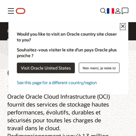
Menu
Close
Présentation
Storage Services
Would you like to visit an Oracle country site closer
to you?
Souhaitez-vous visiter le site d’un pays Oracle plus
proche ?
Cloud Storage
Visit Oracle United States
Non merci, je reste ici
See this page for a different country/region
Oracle Oracle Cloud Infrastructure (OCI)
fournit des services de stockage hautes
performances, évolutifs, durables et
sécurisés pour toutes les charges de
travail dans le cloud.
Redimensionnement jusqu'à 1,3 million