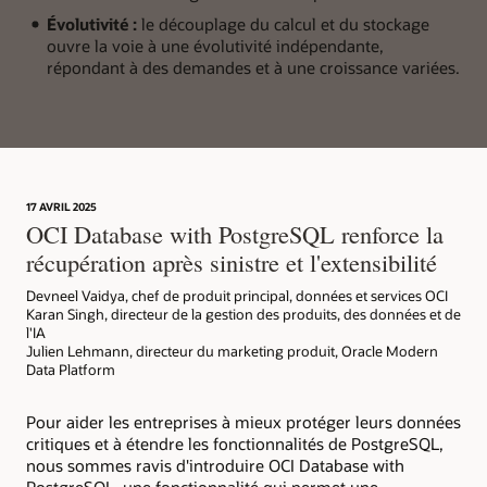
service
Évolutivité :
le découplage du calcul et du stockage
entièrement
ouvre la voie à une évolutivité indépendante,
géré,
répondant à des demandes et à une croissance variées.
un
basculement
instantané
pour
une
haute
disponibilité
17 AVRIL 2025
OCI Database with PostgreSQL renforce la
et
une
récupération après sinistre et l'extensibilité
compatibilité
totale
Devneel Vaidya, chef de produit principal, données et services OCI
Karan Singh, directeur de la gestion des produits, des données et de
avec
l'IA
PostgreSQL
Julien Lehmann, directeur du marketing produit, Oracle Modern
pour
Data Platform
une
migration
Pour aider les entreprises à mieux protéger leurs données
facile
critiques et à étendre les fonctionnalités de PostgreSQL,
et
nous sommes ravis d'introduire OCI Database with
une
PostgreSQL, une fonctionnalité qui permet une