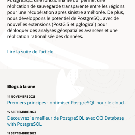
utilisation
réplication de sauvegarde transparente entre les régions
immédiate.
pour une récupération après sinistre améliorée. De plus,
nous développons le potentiel de PostgreSQL avec de
1.
nouvelles extensions (PostGIS et pglogical) pour
Section
débloquer des analyses géospatiales avancées et une
Utilisateurs
réplication rationalisée des données.
:
Contient
deux
Lire la suite de l'article
icônes
:
l'une
d'une
personne
intitulée
Blogs à la une
« Utilisateur »
et
14 NOVEMBRE 2023
l'autre
Premiers principes : optimiser PostgreSQL pour le cloud
avec
19 SEPTEMBRE 2023
des
Découvrez le meilleur de PostgreSQL avec OCI Database
blocs
with PostgreSQL
interconnectés
intitulés
19 SEPTEMBRE 2023