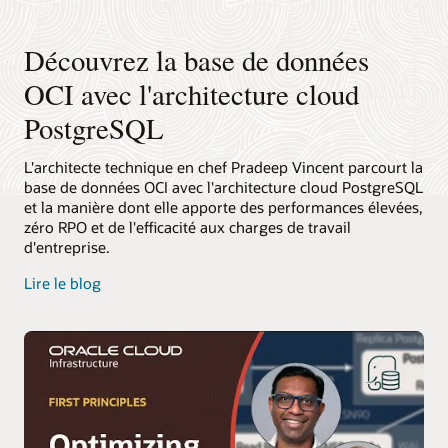
infographie
montrant
Découvrez la base de données
un
workflow
OCI avec l'architecture cloud
des
utilisateurs
PostgreSQL
à
l'application
L'architecte technique en chef Pradeep Vincent parcourt la
vers
base de données OCI avec l'architecture cloud PostgreSQL
le
et la manière dont elle apporte des performances élevées,
back-
zéro RPO et de l'efficacité aux charges de travail
end.
d'entreprise.
Les
utilisateurs
Lire le blog
interagissent
avec
un
service
d'API,
qui
se
connecte