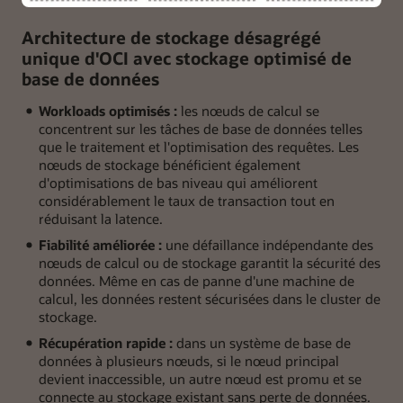
données
Architecture de stockage désagrégé
OCI
avec
unique d'OCI avec stockage optimisé de
PostgreSQL,
base de données
qui
est
Workloads optimisés :
les nœuds de calcul se
adapté
concentrent sur les tâches de base de données telles
aux
que le traitement et l'optimisation des requêtes. Les
workloads
nœuds de stockage bénéficient également
OLTP,
d'optimisations de bas niveau qui améliorent
spatiaux,
considérablement le taux de transaction tout en
OLAP
réduisant la latence.
ou
Fiabilité améliorée :
une défaillance indépendante des
vectoriels.
nœuds de calcul ou de stockage garantit la sécurité des
Les
données. Même en cas de panne d'une machine de
principaux
calcul, les données restent sécurisées dans le cluster de
avantages
stockage.
mis
en
Récupération rapide :
dans un système de base de
évidence
données à plusieurs nœuds, si le nœud principal
sont
devient inaccessible, un autre nœud est promu et se
un
connecte au stockage existant sans perte de données.