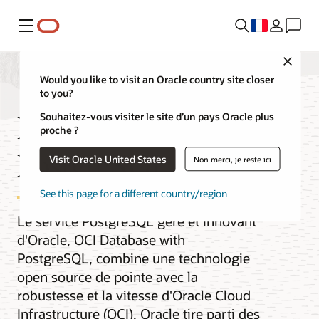
Menu
Close
Would you like to visit an Oracle country site closer
to you?
Database with
Souhaitez-vous visiter le site d’un pays Oracle plus
proche ?
PostgreSQL
Visit Oracle United States
Non merci, je reste ici
See this page for a different country/region
Le service PostgreSQL géré et innovant
d'Oracle, OCI Database with
PostgreSQL, combine une technologie
open source de pointe avec la
robustesse et la vitesse d'Oracle Cloud
Infrastructure (OCI). Oracle tire parti des