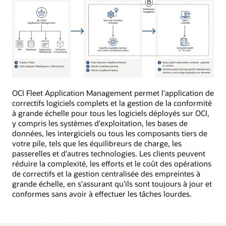
Ce
diagramme
OCI Fleet Application Management permet l'application de
présente
correctifs logiciels complets et la gestion de la conformité
le
à grande échelle pour tous les logiciels déployés sur OCI,
flux
y compris les systèmes d'exploitation, les bases de
conceptuel
données, les intergiciels ou tous les composants tiers de
du
votre pile, tels que les équilibreurs de charge, les
service
passerelles et d'autres technologies. Les clients peuvent
pour
réduire la complexité, les efforts et le coût des opérations
les
de correctifs et la gestion centralisée des empreintes à
cas
grande échelle, en s'assurant qu'ils sont toujours à jour et
d'utilisation
conformes sans avoir à effectuer les tâches lourdes.
de
l'application
de