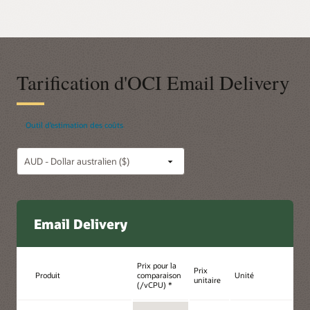
Tarification d'OCI Email Delivery
Outil d’estimation des coûts
Email Delivery
Prix pour la
Prix
Produit
comparaison
Unité
unitaire
(/vCPU) *