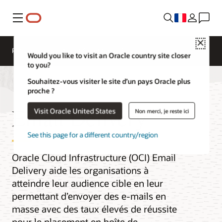
Menu
Close
Présentation
AI and Cloud Native Services
Would you like to visit an Oracle country site closer
to you?
Souhaitez-vous visiter le site d’un pays Oracle plus
proche ?
Email Delivery
Visit Oracle United States
Non merci, je reste ici
See this page for a different country/region
Oracle Cloud Infrastructure (OCI) Email
Delivery aide les organisations à
atteindre leur audience cible en leur
permettant d’envoyer des e-mails en
masse avec des taux élevés de réussite
pour le placement en boîte de