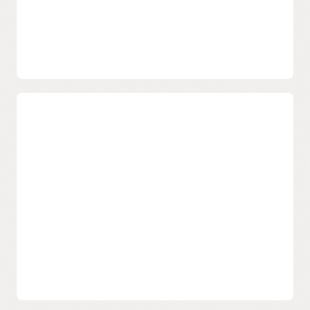
Correction des listes noires d’adresses IP et adresses IP
bloquées, et surveillance proactive de la délivrabilité.
Protection de la réputation
Le produit comprend une plate-forme robuste de
réputation d’envoi, et le service complémentaire de
gestion de la réputation est disponible dans le cas de
besoins de délivrabilité personnalisés.
Évolutivité en fonction de votre
volume
Une croissance à votre rythme
Prise en charge de centaines d’entreprises qui envoient
des milliards d’e-mails et évolution au rythme de votre
volume, le tout soutenu par une équipe qui vous
accompagne tout au long du processus.
Conçu pour prendre en charge différents volumes
d’envoi d’e-mails, qu’ils soient petits ou grands, avec un
coût total de possession minimisé.