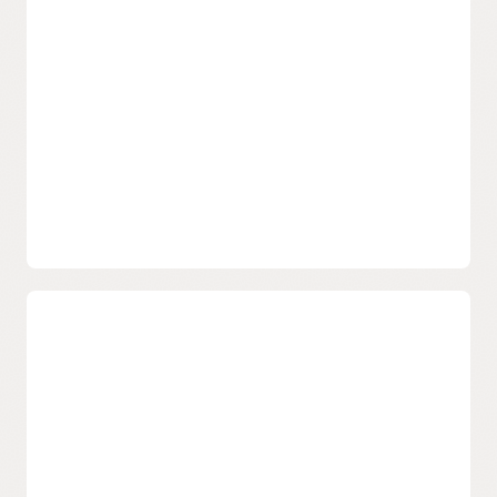
Gestion simple
Gérez les listes d’expéditeurs approuvés, les listes de
suppression, ainsi que la configuration et les
informations d’identification SMTP (Simple Mail
Transfer Protocol) avec une seule console Oracle Cloud
Infrastructure.
Documentation d'Email Delivery
FAQ sur Email Delivery
SDK, CLI
Intégration facile avec le kit de développement logiciel
et l’interface de ligne de commande Oracle Cloud
Infrastructure.
Délivrabilité
Augmentation du placement des messages
Infrastructure d’envoi d’e-mails configurée et
maintenue de manière experte, dotée des bonnes
pratiques du secteur, pour permettre un placement
hautement optimisé en boîte de réception.