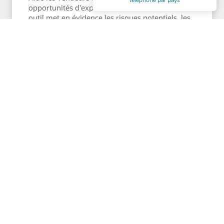
opportunités d'expansion sur leur territoire. Cet
outil met en évidence les risques potentiels, les
opportunités de développement et les
anomalies de performance sur l'ensemble des
comptes, et résume les changements intervenus
depuis la dernière fois qu'un commercial a
effectué un suivi.
Gestion des abonnements
Agent de renouvellement
Aide les vendeurs à être plus proactifs avec les
renouvellements et réduit les efforts manuels.
Cet agent surveille et analyse l'état des contrats