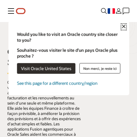
Menu
Close
Would you like to visit an Oracle country site closer
to you?
Oracle Fusion Cloud
Souhaitez-vous visiter le site d’un pays Oracle plus
proche ?
Sales
Visit Oracle United States
Non merci, je reste ici
Oracle Fusion Cloud Sales regroupe les
See this page for a different country/region
ventes, l'établissement des devis, les
achats, la gestion des commandes, la
facturation et les renouvellements au
sein d'une seule et même plateforme.
Elle aide les équipes Finance à croître de
façon prévisible, à améliorer la précision
des prévisions et à offrir des expériences
d'achat simples et fiables. Les
applications Fusion agentiques pour
Oracle Sales aident les commerciaux à