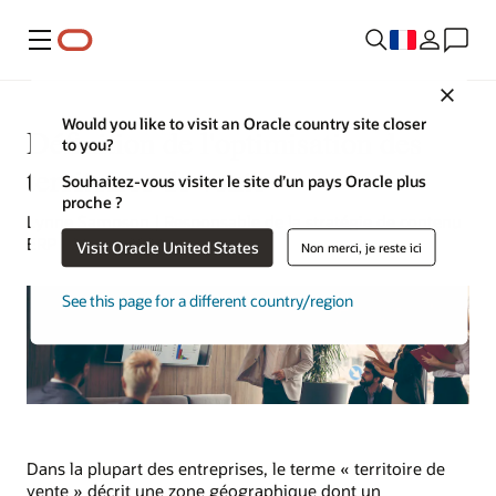
Menu
Close
Would you like to visit an Oracle country site closer
Définition de l'optimisation des
to you?
territoires de vente
Souhaitez-vous visiter le site d’un pays Oracle plus
proche ?
Lynne Sampson | Responsable de la stratégie de contenu
ERP | 26 mai 2023
Visit Oracle United States
Non merci, je reste ici
See this page for a different country/region
Dans la plupart des entreprises, le terme « territoire de
vente » décrit une zone géographique dont un