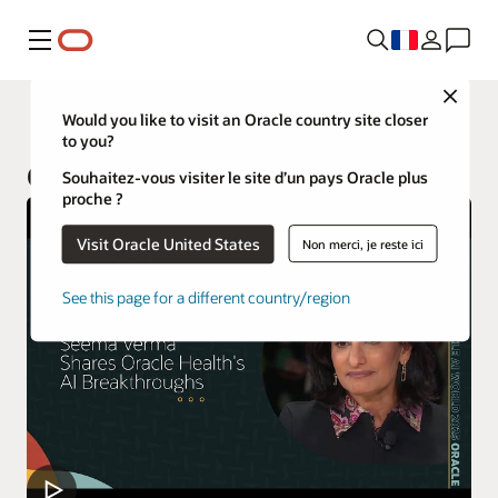
Menu
Close
Secteurs d’activité
Would you like to visit an Oracle country site closer
to you?
Oracle Life Sciences
Souhaitez-vous visiter le site d’un pays Oracle plus
proche ?
Visit Oracle United States
Non merci, je reste ici
See this page for a different country/region