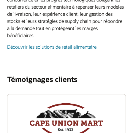
toute transparence les bases de données les plus
Rationalisez la collaboration entre les détaillants et
Article : Qu'est-ce que la planification des
Identifiez les opportunités de gestion marchandise
transferts, l'optimisation des profils de taille,
retailers du secteur alimentaire à repenser leurs modèles
exigeantes vers le cloud sans modifier les
les fournisseurs, en simplifiant la gestion et
Découvrir Merchandise Operations Management
assortiments dans le retail ? 9 façons de
exploitables dans les points de contact,
l'optimisation de l'attribution de l'espace et obtenir
de livraison, leur expérience client, leur gestion des
applications.
l'analyse des informations essentielles sur la
l'optimiser
notamment les commandes en souffrance et les
des données de performances de planogramme.
stocks et leurs stratégies de supply chain pour répondre
chaîne d'approvisionnement. Cela permet de
Ressources
retours, les meilleurs/moins bons vendeurs, la
Explorer la migration des bases de données
Vidéo : Hibbett Retail: A Connected View of
à la demande tout en protégeant les marges
Visite guidée d'Oracle Financials
mettre en place des stratégies de merchandising
Découvrez Science Platform Cloud
demande, l'approvisionnement, et l'analyse des
Inventory Planning
bénéficiaires.
plus efficaces.
Modèles de déploiement cloud
Visite guidée d'Oracle Enterprise Performance
prix et promotions.
Les détaillants peuvent prendre en charge des
Ressources
Management
Découvrir les solutions de retail alimentaire
Découvrez Supply Chain Collaboration
charges de travail d'applications distribuées en
E-book : The Retailer’s Guide to AI Analytics
Découvrez Merchandising Insights
utilisant OCI FastConnect pour connecter des sites
Ressources
Vidéo : Applying AI to Retail
sur place ou d'autres clouds publics directement à
Data Store
Article : Fashion Supply Chain: Everything You
Oracle Retail Data Store est un environnement
Article : Qu'est-ce que le retail analytics ?
OCI par le biais de connexions dédiées, privées et
Need to Know
Témoignages clients
low-code à faible coût qui permet aux retailers
à faible latence. Vous pouvez répondre aux
Rapport : 3 Steps to Simplifying Demand
d'innover, de prendre le contrôle de leurs données
exigences en matière de résidence des données
Forecasting for Fashion Retailers
et d'étendre les fonctionnalités de leurs services
avec OCI Dedicated Region.
cloud Oracle Retail.
Découvrir les modèles de déploiement cloud
Découvrir Data Store
Ressources
En savoir plus sur les partenaires ISV s’exécutant
Ressources
Vidéo : Abercrombie & Fitch Co.: Zero Downtime
sur OCI