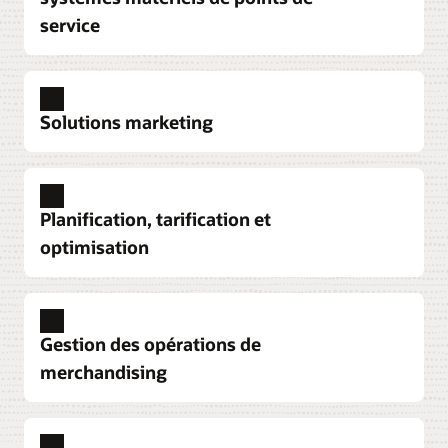
service
meilleure visibilité, avec des fonctionnalités de
point de service solides.
MICROS Workstation 8 Series
Découvrir Xstore Point of Service
Doté d'un écran tactile mince de 14 pouces et
Solutions marketing
d'une finition de grande qualité, Oracle MICROS
Paiement
Workstation 8 Series offre un look moderne et
Fournissez un modèle de tarification fixe et
sophistiqué en plus d'être fiable.
compétitif qui permet aux retailers d'anticiper
Consumer Insights
Obtenez des informations spécifiques au client
précisément le montant qu'ils paieront pour
Découvrir MICROS Workstation 8 Series
Planification, tarification et
issues de l'analyse de la segmentation, de la
chaque transaction, quel que soit le mode de
optimisation
démographie, du panier, de l'affinité avec le
paiement. Il n'y a pas de frais de service ou
Xstore Point-of-Service
produit et des performances des promotions pour
administratifs supplémentaires, ni de minimums
Aidez vos employés en magasin à mieux
concevoir des programmes marketing propices à
mensuels.
comprendre les clients et à bénéficier d'une
Merchandise Financial Planning
la conversion en transactions.
Coordonnez les plans entre plusieurs équipes.
meilleure visibilité, avec des fonctionnalités de
Découvrir le paiement
Gestion des opérations de
Investissez dans les bons stocks grâce à la science,
PDV solides.
Découvrir des analyses sur les clients
merchandising
aux ventes hebdomadaires actualisées, aux vues
CX Commerce
Découvrir Xstore Point of Service
des emplacements et aux prévisions sans
Fournissez une expérience client sans frictions
Content Management
contraintes.
Créez et fournissez du contenu personnalisé avec
Merchandising System
tout en améliorant les taux de conversion grâce
MICROS Workstation 6 Series