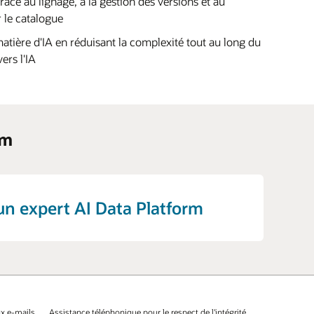
âce au lignage, à la gestion des versions et au
 le catalogue
atière d'IA en réduisant la complexité tout au long du
ers l'IA
rm
un expert AI Data Platform
x e-mails
Assistance téléphonique pour le respect de l'intégrité