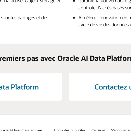
AI Database, Object Storage et
Garantit la gouvernance gr
contrôle d'accès basés sur
cs-notes partagés et des
Accélère l'innovation en m
cycle de vie des données v
remiers pas avec Oracle AI Data Platfo
ata Platform
Contactez 
ex égalité hommes-femmes
Choix des publicités
Carrières
S'abonner au