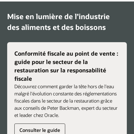
équipes de première ligne depuis n’importe
quel poste de travail Simphony, avec une aide
guidée en cas de problème.
Mise en lumière de l’industrie
Des réponses en temps réel et contextualisées,
des aliments et des boissons
appuyées sur la documentation et la base de
connaissances Oracle Simphony, pour
améliorer le taux de résolution dès la première
Conformité fiscale au point de vente :
intervention et réduire le besoin d’appels à
l’assistance externe.
guide pour le secteur de la
restauration sur la responsabilité
Résolvez plus rapidement les problèmes grâce
fiscale
à des informations immédiates et exploitables
sur les incidents POS et opérationnels les plus
Découvrez comment garder la tête hors de l'eau
courants.
malgré l'évolution constante des réglementations
fiscales dans le secteur de la restauration grâce
Favorisez la cohérence et la conformité
aux conseils de Peter Backman, expert du secteur
propres à votre marque en intégrant des
et leader chez Oracle.
procédures opérationnelles standard afin de
renforcer les processus approuvés et de
Consulter le guide
promouvoir des opérations homogènes sur