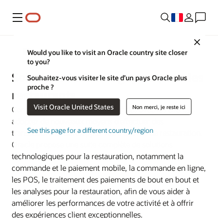
Menu
Close
Secteurs d’activité
Would you like to visit an Oracle country site closer
to you?
Solutions technologiques pour les
Souhaitez-vous visiter le site d’un pays Oracle plus
proche ?
restaurants
Visit Oracle United States
Non merci, je reste ici
Construisez des relations plus solides avec les clients,
adoptez de nouveaux moyens d’effectuer des
See this page for a different country/region
transactions et développez votre activité de restauration.
Oracle propose une suite complète de solutions
technologiques pour la restauration, notamment la
commande et le paiement mobile, la commande en ligne,
les POS, le traitement des paiements de bout en bout et
les analyses pour la restauration, afin de vous aider à
améliorer les performances de votre activité et à offrir
des expériences client exceptionnelles.