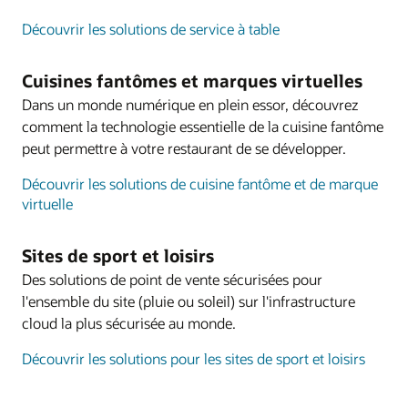
questions générales sur le système. Les marques
peuvent intégrer leurs propres procédures
Découvrir les solutions de service à table
opérationnelles standard afin que les conseils
reflètent leurs politiques et processus spécifiques,
Cuisines fantômes et marques virtuelles
et le personnel peut partager ses retours pour
Dans un monde numérique en plein essor, découvrez
contribuer à améliorer la précision des réponses
comment la technologie essentielle de la cuisine fantôme
au fil du temps.
peut permettre à votre restaurant de se développer.
Disponibilité
Découvrir les solutions de cuisine fantôme et de marque
Smart Assistant est disponible pour les early
virtuelle
adopters et devrait être proposé plus largement
aux clients Oracle Restaurants plus tard dans
Sites de sport et loisirs
l’année. Contactez votre représentant Oracle pour
connaître les conditions d’éligibilité et le calendrier
Des solutions de point de vente sécurisées pour
de déploiement.
l'ensemble du site (pluie ou soleil) sur l'infrastructure
cloud la plus sécurisée au monde.
Avec Smart Assistant dans Simphony POS, les restaurants
peuvent servir leurs clients plus rapidement, en toute
Découvrir les solutions pour les sites de sport et loisirs
sécurité et à grande échelle
Une assistance intégrée renforcée pour les