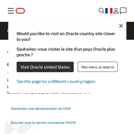
Menu
Close
Présentation
Would you like to visit an Oracle country site closer
to you?
Souhaitez-vous visiter le site d’un pays Oracle plus
Tour d'horizon d'Oracle Human
proche ?
Capital Management (HCM)
Visit Oracle United States
Non merci, je reste ici
Parcourez ces visites guidées de produits qui présentent les
See this page for a different country/region
principales fonctionnalités et avantages d'Oracle Cloud HCM, une
solution complète pour tous vos besoins RH.
Demander une démonstration de HCM
Discuter avec le service commercial d'HCM