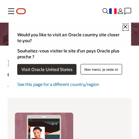
Menu
Close
Would you like to visit an Oracle country site closer
to you?
Souhaitez-vous visiter le site d’un pays Oracle plus
proche ?
Demander une démo en direct
Visit Oracle United States
Non merci, je reste ici
d'Oracle Cloud HCM
See this page for a different country/region