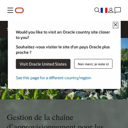
Menu
Close
Contacter
Solutions pour les restaurants
Oracle
Would you like to visit an Oracle country site closer
Restaurants
to you?
Souhaitez-vous visiter le site d’un pays Oracle plus
proche ?
Visit Oracle United States
Non merci, je reste ici
See this page for a different country/region
Gestion de la chaîne
d’approvisionnement pour les