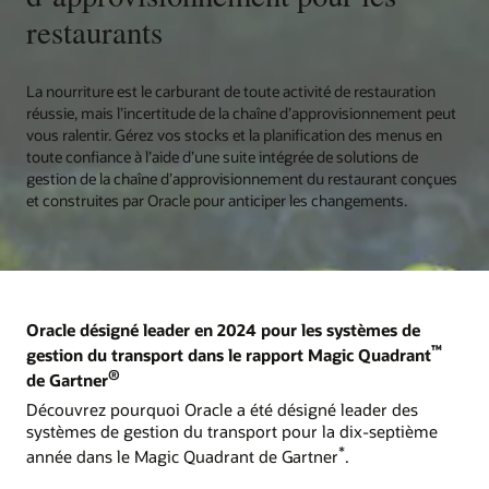
restaurants
La nourriture est le carburant de toute activité de restauration
réussie, mais l’incertitude de la chaîne d’approvisionnement peut
vous ralentir. Gérez vos stocks et la planification des menus en
toute confiance à l’aide d’une suite intégrée de solutions de
gestion de la chaîne d’approvisionnement du restaurant conçues
et construites par Oracle pour anticiper les changements.
Oracle désigné leader en 2024 pour les systèmes de
™
gestion du transport dans le rapport Magic Quadrant
®
de Gartner
Découvrez pourquoi Oracle a été désigné leader des
systèmes de gestion du transport pour la dix-septième
*
année dans le Magic Quadrant de Gartner
.