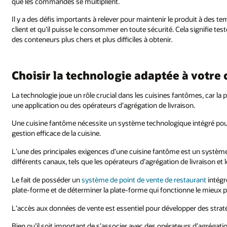
que les commandes se multiplient.
Il y a des défis importants à relever pour maintenir le produit à des 
client et qu’il puisse le consommer en toute sécurité. Cela signifie te
des conteneurs plus chers et plus difficiles à obtenir.
Choisir la technologie adaptée à votre
La technologie joue un rôle crucial dans les cuisines fantômes, car la
une application ou des opérateurs d’agrégation de livraison.
Une cuisine fantôme nécessite un système technologique intégré pour
gestion efficace de la cuisine.
L’une des principales exigences d’une cuisine fantôme est un systè
différents canaux, tels que les opérateurs d’agrégation de livraison e
Le fait de posséder un
système de point de vente de restaurant
intégr
plate-forme et de déterminer la plate-forme qui fonctionne le mieux 
L’accès aux données de vente est essentiel pour développer des strat
Bien qu’il soit important de s’associer avec des opérateurs d’agrégatio