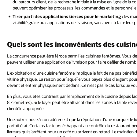
du parcours client, de la recherche initiale à la mise en ligne de l
peuvent optimiser les processus, les commandes et le personnel 
Tirer parti des applications tierces pour le marketing :
les mar
visibilité grâce aux applications de livraison, sans avoir à faire leur 
Quels sont les inconvénients des cuisi
La concurrence peut être féroce parmi les cuisines fantômes. Vous dev
peuvent utiliser une application de livraison pour faire défiler de no
L’exploitation d’une cuisine fantôme implique le fait de ne pas bénéf
vitrine physique. La raison pour laquelle vous payez plus d’argent pour
devant et entrer physiquement dedans. Ce n’est pas le cas lorsque vo
En plus, vous êtes contraint par l’emplacement de la cuisine depuis laq
8 kilomètres). Si le loyer peut être attractif dans les zones à faible r
clientèle appropriée.
Une autre chose à considérer est que la réputation d’une marque de liv
parfait état. Certains facteurs échappant au contrôle du restaurant peu
livreurs qui s’arrêtent pour un café ou arrivent en retard. Le maintien 