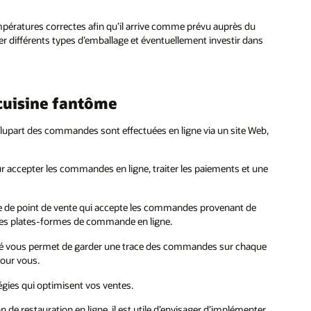
températures correctes afin qu’il arrive comme prévu auprès du
ster différents types d’emballage et éventuellement investir dans
 cuisine fantôme
 plupart des commandes sont effectuées en ligne via un site Web,
 accepter les commandes en ligne, traiter les paiements et une
me de point de vente qui accepte les commandes provenant de
t les plates-formes de commande en ligne.
é vous permet de garder une trace des commandes sur chaque
pour vous.
égies qui optimisent vos ventes.
n de restauration en ligne, il est utile d’envisager d’implémenter