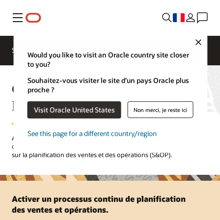
Menu
Close
SCM pour les différents secteurs d'activité
Would you like to visit an Oracle country site closer
to you?
Souhaitez-vous visiter le site d’un pays Oracle plus
Oracle Sales and Operations
proche ?
Planning
Visit Oracle United States
Non merci, je reste ici
See this page for a different country/region
Ajustez en permanence vos plans d'exploitation pour répondre aux
objectifs de l'entreprise et aligner l'exécution dans toute l'entreprise
sur la planification des ventes et des opérations (S&OP).
Activer un processus continu de planification
des ventes et opérations.