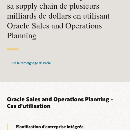
Connecter la planification des ventes et des
sa supply chain de plusieurs
la supply chain pour accélérer la compréhension et les
opérations à l'exécution
accords à l’échelle mondiale.
milliards de dollars en utilisant
Connectez votre planification commerciales et opérations à
l’exécution commerciale et opérations (S&OE) pour mettre en
Oracle Sales and Operations
œuvre efficacement les plans à travers l’entreprise et votre
réseau de supply chain.
Planning
Lire le témoignage d'Oracle
Oracle Sales and Operations Planning -
Cas d’utilisation
Planification d’entreprise intégrée