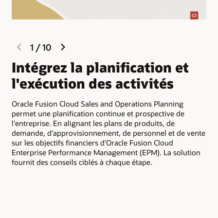
previous
next
1
/
10
slide
slide
Intégrez la planification et
O
l'exécution des activités
e
Oracle Fusion Cloud Sales and Operations Planning
Fac
permet une planification continue et prospective de
l'o
l'entreprise. En alignant les plans de produits, de
vis
demande, d'approvisionnement, de personnel et de vente
exe
sur les objectifs financiers d'Oracle Fusion Cloud
l'i
Enterprise Performance Management (EPM). La solution
pla
fournit des conseils ciblés à chaque étape.