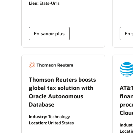
Lieu:
États-Unis
En savoir plus
En 
Thomson Reuters boosts
AT&T
global tax solution with
fina
Oracle Autonomous
proc
Database
Clou
Industry:
Technology
Location:
United States
Indust
Locati