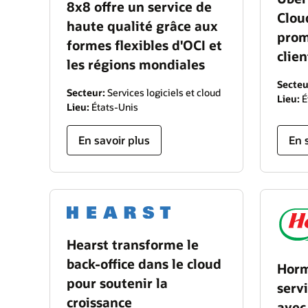
8x8 offre un service de
Clou
haute qualité grâce aux
prom
formes flexibles d'OCI et
clien
les régions mondiales
Secteu
Secteur:
Services logiciels et cloud
Lieu:
É
Lieu:
États-Unis
En savoir plus
En 
Hearst transforme le
back-office dans le cloud
Horm
pour soutenir la
serv
croissance
avec