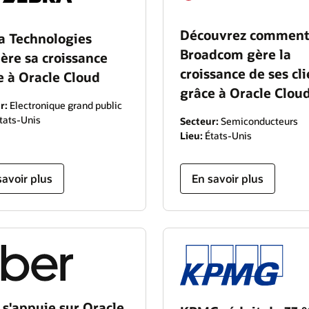
Découvrez commen
a Technologies
Broadcom gère la
lère sa croissance
croissance de ses cl
e à Oracle Cloud
grâce à Oracle Clou
r:
Electronique grand public
tats-Unis
Secteur:
Semiconducteurs
Lieu:
États-Unis
savoir plus
En savoir plus
 s'appuie sur Oracle