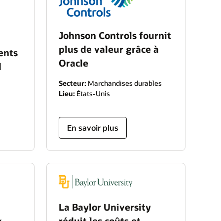
t
Johnson Controls fournit
plus de valeur grâce à
ients
Oracle
d
Secteur:
Marchandises durables
Lieu:
États-Unis
En savoir plus
La Baylor University
réduit les coûts et