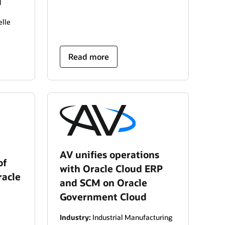
d
elle
Read more
AV unifies operations
of
with Oracle Cloud ERP
racle
and SCM on Oracle
Government Cloud
Industry:
Industrial Manufacturing