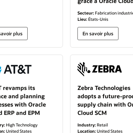
grâce à Oracle Clou
Secteur:
Fabrication industri
Lieu:
États-Unis
savoir plus
En savoir plus
 revamps its
Zebra Technologies
nce and planning
adopts a future-pro
esses with Oracle
supply chain with O
d ERP and EPM
Cloud SCM
ry:
High Technology
Industry:
Retail
on:
United States
Location:
United States