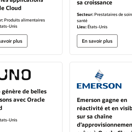
sa croissance
le Cloud
Secteur:
Prestataires de soin
r:
Produits alimentaires
santé
tats-Unis
Lieu:
États-Unis
savoir plus
En savoir plus
 génère de belles
sons avec Oracle
Emerson gagne en
d
réactivité et en visib
sur sa chaîne
tats-Unis
d’approvisionnemen