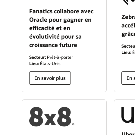
Fanatics collabore avec
Zebr
Oracle pour gagner en
accé
efficacité et en
grâc
évolutivité pour sa
croissance future
Secteu
Lieu:
É
Secteur:
Prêt-à-porter
Lieu:
États-Unis
En savoir plus
En 
Uber