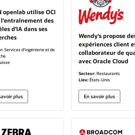
 openlab utilise OCI
 l'entraînement des
les d'IA dans ses
Wendy's propose de
erches
expériences client e
r:
Services d'ingénierie et de
collaborateur de qua
che
avec Oracle Cloud
uisse
Secteur:
Restaurants
Lieu:
États-Unis
savoir plus
En savoir plus