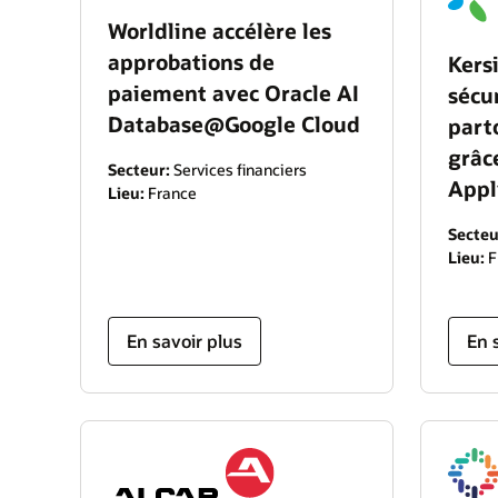
Worldline accélère les
approbations de
Kersi
paiement avec Oracle AI
sécu
Database@Google Cloud
part
grâc
Secteur:
Services financiers
Appl
Lieu:
France
Secteu
Lieu:
F
En savoir plus
En 