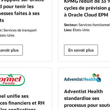
KPMG réduit de 33 
d pour tenir les
cycles de prévision 
esses faites à ses
à Oracle Cloud EPM
ts
Secteur:
Services fonctionne
Lieu:
États-Unis
r:
Services de transport
tats-Unis
savoir plus
En savoir plus
Adventist Health
el unifie ses
standardise ses
ices financiers et RH
processus pour sout
 les applications