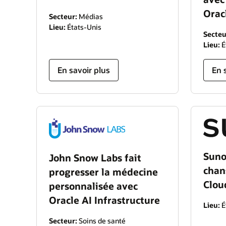
Orac
Secteur:
Médias
Lieu:
États-Unis
Secteu
Lieu:
É
En savoir plus
En 
Suno
John Snow Labs fait
chan
progresser la médecine
Clou
personnalisée avec
Oracle AI Infrastructure
Lieu:
É
Secteur:
Soins de santé