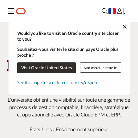
Menu
Close
Would you like to visit an Oracle country site closer
to you?
Souhaitez-vous visiter le site d’un pays Oracle plus
proche ?
Visit Oracle United States
Non merci, je reste ici
Rutgers modernise ses processus
See this page for a different country/region
financiers avec Oracle EPM
L'université obtient une visibilité sur toute une gamme de
processus de gestion comptable, financière, stratégique
et opérationnelle avec Oracle Cloud EPM et ERP.
États-Unis | Enseignement supérieur