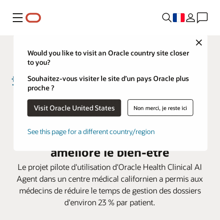
Menu
Close
Would you like to visit an Oracle country site closer
to you?
Souhaitez-vous visiter le site d’un pays Oracle plus
proche ?
Pour les médecins de Torrance
Visit Oracle United States
Non merci, je reste ici
Memorial, Oracle AI réduit la
gestion des dossiers médicaux et
See this page for a different country/region
améliore le bien-être
Le projet pilote d'utilisation d'Oracle Health Clinical AI
Agent dans un centre médical californien a permis aux
médecins de réduire le temps de gestion des dossiers
d'environ 23 % par patient.