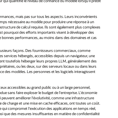
 qui quantifie le niveau de confiance du modèle lorsqu'il prédit
rmances, mais pas sur tous les aspects. Leurs inconvénients
e temps nécessaire au modèle pour produire une réponse à un
nfrastructure de calcul requise. Ils sont également plus complexes
est pourquoi des efforts importants visent à développer des
 de bonnes performances, au moins dans des domaines et cas
plusieurs façons. Des fournisseurs commerciaux, comme
es services hébergés, accessibles depuis un navigateur, une
rent toutefois héberger leurs propres LLM, généralement des
riétaires, ou les deux, sur des serveurs locaux ou dans leurs
ce des modèles. Les personnes et les logiciels interagissent
ceux accessibles au grand public ou à un large personnel,
due sans faire exploser le budget de l'entreprise. L'économie
 peuvent améliorer l'évolutivité, comme une infrastructure
age de charge et une mise en cache efficaces, ont toutes un coût.
ce qui compromet l'exécution des applications en temps réel,
nsi que des mesures insuffisantes en matière de confidentialité