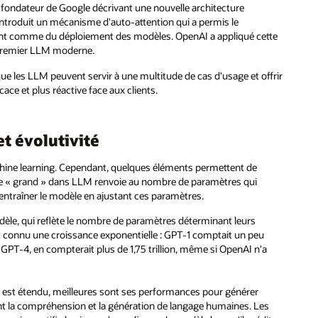
fondateur de Google décrivant une nouvelle architecture
ntroduit un mécanisme d'auto-attention qui a permis le
nement comme du déploiement des modèles. OpenAI a appliqué cette
 premier LLM moderne.
que les LLM peuvent servir à une multitude de cas d'usage et offrir
cace et plus réactive face aux clients.
et évolutivité
hine learning. Cependant, quelques éléments permettent de
terme « grand » dans LLM renvoie au nombre de paramètres qui
r entraîner le modèle en ajustant ces paramètres.
modèle, qui reflète le nombre de paramètres déterminant leurs
t connu une croissance exponentielle : GPT-1 comptait un peu
 GPT-4, en compterait plus de 1,75 trillion, même si OpenAI n'a
nt est étendu, meilleures sont ses performances pour générer
nt la compréhension et la génération de langage humaines. Les