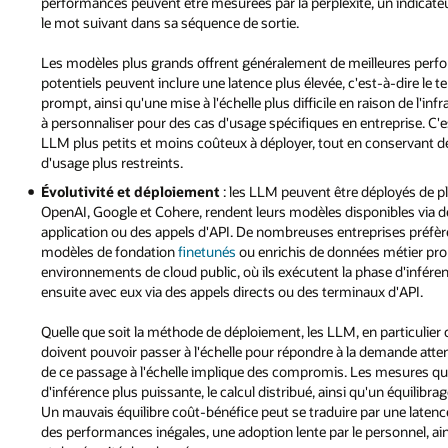
performances peuvent être mesurées par la perplexité, un indicateur
le mot suivant dans sa séquence de sortie.
Les modèles plus grands offrent généralement de meilleures perfo
potentiels peuvent inclure une latence plus élevée, c'est-à-dire l
prompt, ainsi qu'une mise à l'échelle plus difficile en raison de l'i
à personnaliser pour des cas d'usage spécifiques en entreprise. C'
LLM plus petits et moins coûteux à déployer, tout en conservant
d'usage plus restreints.
Évolutivité et déploiement
: les LLM peuvent être déployés de 
OpenAI, Google et Cohere, rendent leurs modèles disponibles via d
application ou des appels d'API. De nombreuses entreprises préfè
modèles de fondation
finetunés
ou enrichis de données métier prop
environnements de cloud public, où ils exécutent la phase d'inféren
ensuite avec eux via des appels directs ou des terminaux d'API.
Quelle que soit la méthode de déploiement, les LLM, en particulier 
doivent pouvoir passer à l'échelle pour répondre à la demande atten
de ce passage à l'échelle implique des compromis. Les mesures qui
d'inférence plus puissante, le calcul distribué, ainsi qu'un équilibr
Un mauvais équilibre coût-bénéfice peut se traduire par une laten
des performances inégales, une adoption lente par le personnel, ai