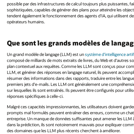
possible par des infrastructures de calcul toujours plus puissantes, 
sophistiquées, capables de générer des plans pour atteindre les objec
tendent également le fonctionnement des agents d'IA, qui utilisent d
opérateurs humains.
Que sont les grands modèles de langag
Un grand modèle de langage (LLM) est un
système d'intelligence artifi
composé de milliards de mots extraits de livres, du Web et d'autres 
plan contextuel aux requêtes. Comme les LLM sont conçus pour comp
LLM, et générer des réponses en langage naturel, ils peuvent accompli
résumer des informations dans des rapports, traduire entre les langu
premiers jets d'e-mails. Les LLM ont généralement une compréhensio
sur lesquelles ils sont entraînés. Ils peuvent être configurés pour util
réponses spécifiques à celle-ci.
Malgré ces capacités impressionnantes, les utilisateurs doivent garder
prompts mal formulés peuvent entraîner des erreurs, comme un chat
entreprise. Un manque de données suffisantes peut amener les LLM à i
dans la prédiction, ils sont notoirement mauvais pour expliquer comm
des domaines que les LLM plus récents cherchent à améliorer.