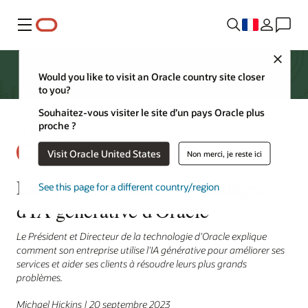
Menu
Close
Would you like to visit an Oracle country site closer
to you?
Souhaitez-vous visiter le site d’un pays Oracle plus
proche ?
Visit Oracle United States
Non merci, je reste ici
Larry Ellison décrit la stratégie
See this page for a different country/region
d'IA générative d'Oracle
Le Président et Directeur de la technologie d'Oracle explique
comment son entreprise utilise l'IA générative pour améliorer ses
services et aider ses clients à résoudre leurs plus grands
problèmes.
Michael Hickins | 20 septembre 2023