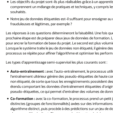
Les objectifs du projet sont-ils plus réalisables grâce à un apprent
comprennent un mélange de pratiques et techniques, y compris les re
souhaités.
Notre jeu de données étiquetées est-il suffisant pour enseigner au
frauduleuses et légitimes, par exemple ?
Les réponses à ces questions détermineront la faisabilité. Une fois que 
prochaine étape est de préparer deux jeux de données de formation. L
pour ancrer la formation de base du projet. Le second est plus volum
Lorsque le système traite le jeu de données non étiqueté, il génère des 
processus se répète pour affiner l'algorithme et optimiser les perfor
Les types d'apprentissage semi-supervisé les plus courants sont :
Auto-entraînement :
avec l'auto-entraînement, le processus utili
l'entraînement ultérieur génère des pseudo-étiquettes de haute con
non étiqueté, de sorte que tous les enregistrements possèdent des 
étendu comportant les données d'entraînement étiquetées d'origine
pseudo-étiquettes, ce qui permet d'entraîner des volumes de donné
Co-formation :
avec la co-formation, le processus prend un petit 
distinctes (groupes de fonctionnalités) axées sur des informati
algorithme distinct, puis procède à des prédictions sur un jeu de 