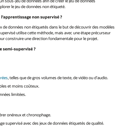
un sous-jeu de données afin de créer le jeu de données
lorer le jeu de données non étiqueté.
t l'apprentissage non supervisé ?
x de données non étiquetés dans le but de découvrir des modèles
i-supervisé utilise cette méthode, mais avec une étape précurseur
our construire une direction fondamentale pour le projet.
ge semi-supervisé ?
urées
, telles que de gros volumes de texte, de vidéo ou d'audio.
ibles et moins coûteux.
nnées limitées.
érer onéreux et chronophage.
age supervisé avec des jeux de données étiquetés de qualité.