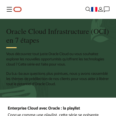
Menu
Oracle Cloud Infrastructure (OCI)
en 7 étapes
Vous découvrez tout juste Oracle Cloud ou vous souhaitez
explorer les nouvelles opportunités qu’offrent les technologies
cloud ? Cette série est faite pour vous.
Du b.a.-ba aux questions plus pointues, nous y avons rassemblé
les thèmes de prédilection de nos clients pour vous aider à libérer
tout le potentiel d’Oracle Cloud.
Enterprise Cloud avec Oracle : la playlist
Conçue comme une playlist, cette série se présente