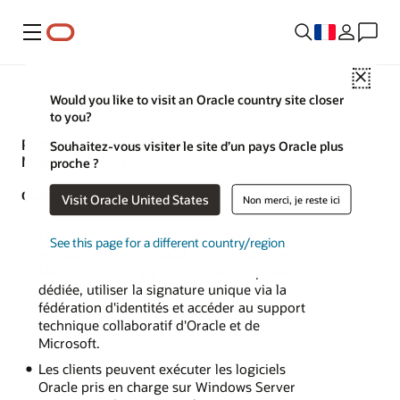
Menu
Close
Would you like to visit an Oracle country site closer
to you?
Partenariat stratégique Oracle et
Tout ouvrir
Souhaitez-vous visiter le site d’un pays Oracle plus
Microsoft - FAQ
proche ?
Quels sont les
éléments clés du partenariat
?
Visit Oracle United States
Non merci, je reste ici
Les clients peuvent connecter leurs
See this page for a different country/region
ressources Oracle Cloud Infrastructure et
Microsoft Azure via une connexion privée
dédiée, utiliser la signature unique via la
fédération d'identités et accéder au support
technique collaboratif d'Oracle et de
Microsoft.
Les clients peuvent exécuter les logiciels
Oracle pris en charge sur Windows Server