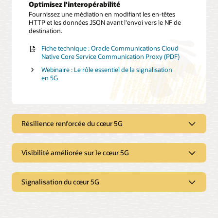
Optimisez l'interopérabilité
Fournissez une médiation en modifiant les en-têtes
HTTP et les données JSON avant l'envoi vers le NF de
destination.
Fiche technique : Oracle Communications Cloud
Native Core Service Communication Proxy (PDF)
Webinaire : Le rôle essentiel de la signalisation
en 5G
Résilience renforcée du cœur 5G
Visibilité améliorée sur le cœur 5G
Améliorez la résilience
Renforcez la résilience et la sécurité via un routage
Signalisation du cœur 5G
alternatif.
Améliorez la visibilité
Proposez un réseau robuste
Bénéficiez d'une visibilité accrue sur le réseau central.
Améliorez la résilience de votre cœur de réseau 5G en
Optimisez les contrôles de
fournissant des fonctionnalités telles que le routage