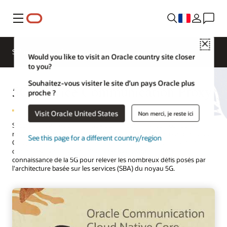
Menu
Close
Solutions
Ressources
Would you like to visit an Oracle country site closer
to you?
Souhaitez-vous visiter le site d’un pays Oracle plus
5G Service Communication Proxy
proche ?
Visit Oracle United States
Non merci, je reste ici
Sécurisez et gérez des réseaux 5G en fournissant un contrôle de
routage, une résilience et une observabilité à votre cœur de réseau.
See this page for a different country/region
Conçu en tant que microservices à l'aide des principes natifs du
cloud, le Service Communication Proxy s'appuie sur la
connaissance de la 5G pour relever les nombreux défis posés par
l'architecture basée sur les services (SBA) du noyau 5G.