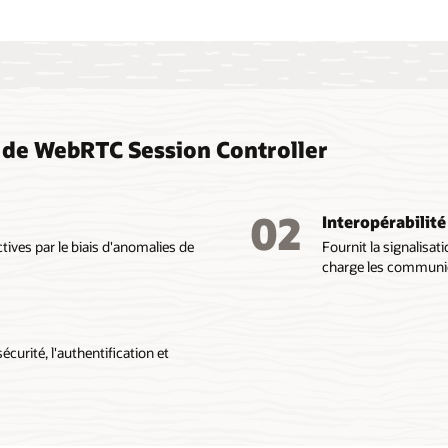
n de WebRTC Session Controller
02
Interopérabilit
ives par le biais d'anomalies de
Fournit la signalisa
charge les communica
curité, l'authentification et