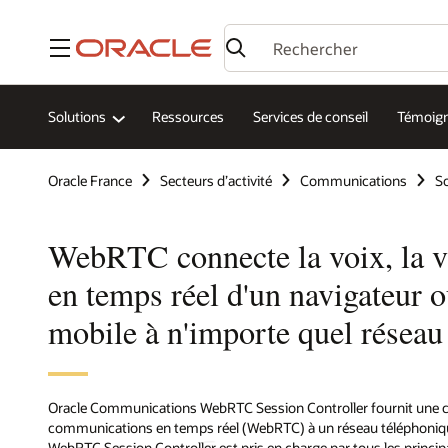
Menu
Solutions
Ressources
Services de conseil
Témoign
Oracle France
Secteurs d’activité
Communications
So
WebRTC connecte la voix, la v
en temps réel d'un navigateur o
mobile à n'importe quel réseau
Oracle Communications WebRTC Session Controller fournit une co
communications en temps réel (WebRTC) à un réseau téléphonique 
WebRTC Session Controller est pris en charge par tous les principa