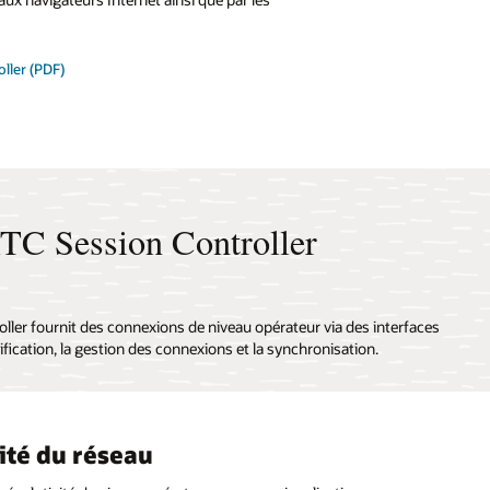
ller (PDF)
C Session Controller
ler fournit des connexions de niveau opérateur via des interfaces
fication, la gestion des connexions et la synchronisation.
lité du réseau
ntification de l'utilisateur
ement informatique
cations riches en médias
 de traitement extrême