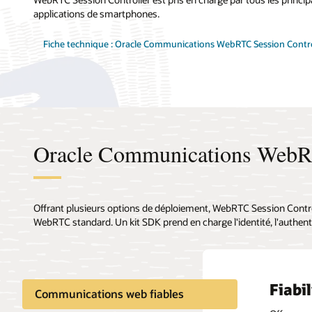
applications de smartphones.
Fiche technique : Oracle Communications WebRTC Session Contro
Oracle Communications WebRT
Offrant plusieurs options de déploiement, WebRTC Session Control
WebRTC standard. Un kit SDK prend en charge l'identité, l'authenti
Fiabi
Authe
Trait
Appli
Débit
Communications web fiables