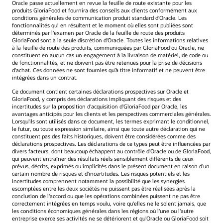
Oracle passe actuellement en revue la feuille de route existante pour les
produits GloriaFood et fournira des conseils aux clients conformément aux
conditions générales de communication produit standard d'Oracle. Les
fonctionnalités qui en résultent et le moment où elles sont publiées sont
déterminés par l'examen par Oracle de la feuille de route des produits
GloriaFood sont à la seule discrétion d'Oracle. Toutes les informations relatives
à la feuille de route des produits, communiquées par GloriaFood ou Oracle, ne
constituent en aucun cas un engagement à la livraison de matériel, de code ou
de fonctionnalités, et ne doivent pas être retenues pour la prise de décisions
d'achat. Ces données ne sont fournies qu’à titre informatif et ne peuvent être
intégrées dans un contrat.
Ce document contient certaines déclarations prospectives sur Oracle et
GloriaFood, y compris des déclarations impliquant des risques et des
incertitudes sur la proposition d'acquisition d'GloriaFood par Oracle, les
avantages anticipés pour les clients et les perspectives commerciales générales.
Lorsqu'ils sont utilisés dans ce document, les termes exprimant le conditionnel,
le futur, ou toute expression similaire, ainsi que toute autre déclaration qui ne
constituent pas des faits historiques, doivent être considérées comme des
déclarations prospectives. Les déclarations de ce types peut être influencées par
divers facteurs, dont beaucoup échappent au contrôle d'Oracle ou de GloriaFood,
qui peuvent entraîner des résultats réels sensiblement différents de ceux
prévus, décrits, exprimés ou implicités dans le présent document en raison d'un
certain nombre de risques et d'incertitudes. Les risques potentiels et les
incertitudes comprennent notamment la possibilité que les synergies
escomptées entre les deux sociétés ne puissent pas être réalisées après la
conclusion de l'accord ou que les opérations combinées puissent ne pas être
correctement intégrées en temps voulu, voire qu'elles ne le soient jamais, que
les conditions économiques générales dans les régions où l'une ou l'autre
entreprise exerce ses activités ne se détériorent et qu'Oracle ou GloriaFood soit