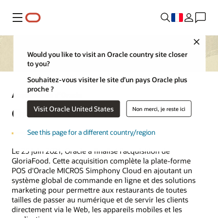
Menu
Close
Would you like to visit an Oracle country site closer
to you?
Souhaitez-vous visiter le site d’un pays Oracle plus
proche ?
Acquisitions d'Oracle
Oracle et GloriaFood
Visit Oracle United States
Non merci, je reste ici
See this page for a different country/region
Le 25 juin 2021, Oracle a finalisé l'acquisition de
GloriaFood. Cette acquisition complète la plate-forme
POS d'Oracle MICROS Simphony Cloud en ajoutant un
système global de commande en ligne et des solutions
marketing pour permettre aux restaurants de toutes
tailles de passer au numérique et de servir les clients
directement via le Web, les appareils mobiles et les