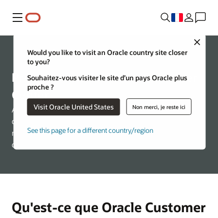
Menu
Close
Ressources
Would you like to visit an Oracle country site closer
to you?
Présentation de Oracle Customer
Souhaitez-vous visiter le site d’un pays Oracle plus
proche ?
Center
Visit Oracle United States
Non merci, je reste ici
Accédez à vos factures, gérez vos contrats, suivez vos
commandes, utilisez vos récompenses et effectuez vos
See this page for a different country/region
mises à jour, le tout depuis un portail unique qui vous
offre contrôle et simplicité.
Qu'est-ce que Oracle Customer