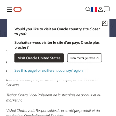
Menu
Close
Would you like to visit an Oracle country site closer
to you?
Souhaitez-vous visiter le site d’un pays Oracle plus
proche ?
Dynamic Discounting : un outil
Visit Oracle United States
Non merci, je reste ici
clé pour le financement de la
chaîne d'approvisionnement
See this page for a different country/region
Manasi Kalchuri, chef de produit principal, Oracle Financial
Services
Tushar Chitra, Vice-Président de la stratégie de produit et du
marketing
Vishal Chaturvedi, Responsable de la stratégie produit et du
marketing, Oracle Financial Services