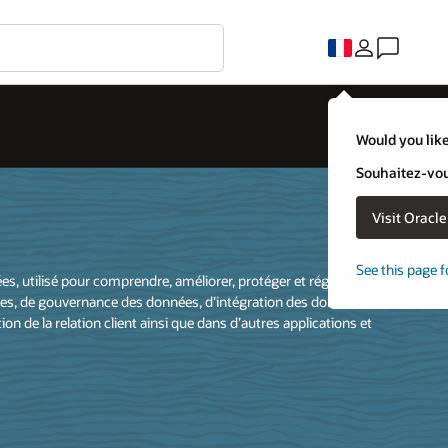
Would you like
Souhaitez-vous
Visit Oracl
See this page f
, utilisé pour comprendre, améliorer, protéger et régir la qualité
pales, de gouvernance des données, d’intégration des données, de
on de la relation client ainsi que dans d’autres applications et