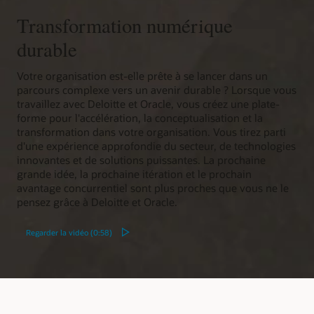
Transformation numérique
durable
Votre organisation est-elle prête à se lancer dans un
parcours complexe vers un avenir durable ? Lorsque vous
travaillez avec Deloitte et Oracle, vous créez une plate-
forme pour l'accélération, la conceptualisation et la
transformation dans votre organisation. Vous tirez parti
d'une expérience approfondie du secteur, de technologies
innovantes et de solutions puissantes. La prochaine
grande idée, la prochaine itération et le prochain
avantage concurrentiel sont plus proches que vous ne le
pensez grâce à Deloitte et Oracle.
Regarder la vidéo (0:58)