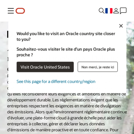
Menu
Close
Would you like to visit an Oracle country site closer
to you?
Adoptez une transformation
Souhaitez-vous visiter le site d’un pays Oracle plus
proche ?
numérique durable avec Deloitte
et Oracle
Visit Oracle United States
Non merci, je reste ici
Plusieurs facteurs poussent les entreprises à donner la priorité au
See this page for a different country/region
développement durable. Les régulateurs, les investisseurs, les
clients et les employés font pression sur les entreprises pour
qu'elles reconsidèrent leurs exigences et ambitions en matière de
développement durable. Les réglementations exigent que les
entreprises respectent les exigences en matière de divulgation
des émissions. Alors que l'environnement réglementaire continue
d'évoluer, une plate-forme cloud à grande échelle peut aider les
entreprises à collecter, gérer et déclarer leurs données
d'émissions de manière proactive et en toute confiance. Pour