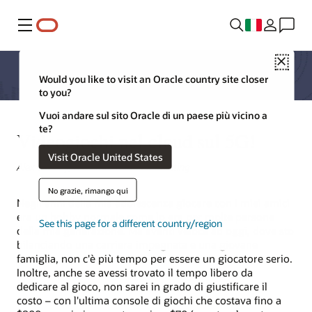
Menu
Close
Would you like to visit an Oracle country site closer
to you?
Vuoi andare sul sito Oracle di un paese più vicino a
te?
Videogiochi nel cloud sul 5G!
Visit Oracle United States
Alex Westley, Director Product Marketing
No grazie, rimango qui
Negli anni della mia adolescenza giocare con i miei amici
era un hobby normale come lo era per molte persone
See this page for a different country/region
della mia generazione. Ma avanti veloce ad oggi, dove sto
bilanciando una carriera impegnata e una giovane
famiglia, non c'è più tempo per essere un giocatore serio.
Inoltre, anche se avessi trovato il tempo libero da
dedicare al gioco, non sarei in grado di giustificare il
costo – con l'ultima console di giochi che costava fino a