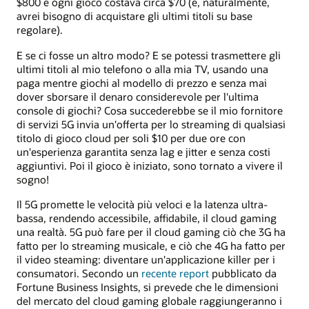
$800 e ogni gioco costava circa $70 (e, naturalmente,
avrei bisogno di acquistare gli ultimi titoli su base
regolare).
E se ci fosse un altro modo? E se potessi trasmettere gli
ultimi titoli al mio telefono o alla mia TV, usando una
paga mentre giochi al modello di prezzo e senza mai
dover sborsare il denaro considerevole per l'ultima
console di giochi? Cosa succederebbe se il mio fornitore
di servizi 5G invia un'offerta per lo streaming di qualsiasi
titolo di gioco cloud per soli $10 per due ore con
un'esperienza garantita senza lag e jitter e senza costi
aggiuntivi. Poi il gioco è iniziato, sono tornato a vivere il
sogno!
Il 5G promette le velocità più veloci e la latenza ultra-
bassa, rendendo accessibile, affidabile, il cloud gaming
una realtà. 5G può fare per il cloud gaming ciò che 3G ha
fatto per lo streaming musicale, e ciò che 4G ha fatto per
il video steaming: diventare un'applicazione killer per i
consumatori. Secondo un
recente report
pubblicato da
Fortune Business Insights, si prevede che le dimensioni
del mercato del cloud gaming globale raggiungeranno i