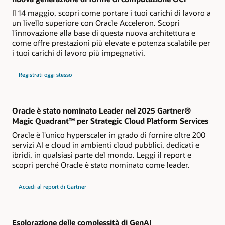
Il 14 maggio, scopri come portare i tuoi carichi di lavoro a
un livello superiore con Oracle Acceleron. Scopri
l'innovazione alla base di questa nuova architettura e
come offre prestazioni più elevate e potenza scalabile per
i tuoi carichi di lavoro più impegnativi.
al
Registrati oggi stesso
webinar
live
e
scopri
come
Oracle
Oracle è stato nominato Leader nel 2025 Gartner®
Acceleron
Magic Quadrant™ per Strategic Cloud Platform Services
supporta
una
Oracle è l'unico hyperscaler in grado di fornire oltre 200
nuova
generazione
servizi AI e cloud in ambienti cloud pubblici, dedicati e
di
ibridi, in qualsiasi parte del mondo. Leggi il report e
forme
di
scopri perché Oracle è stato nominato come leader.
computazione
OCI
per
Accedi al report di Gartner
il
Gartner
Magic
Quadrant
2024
per
Esplorazione delle complessità di GenAI