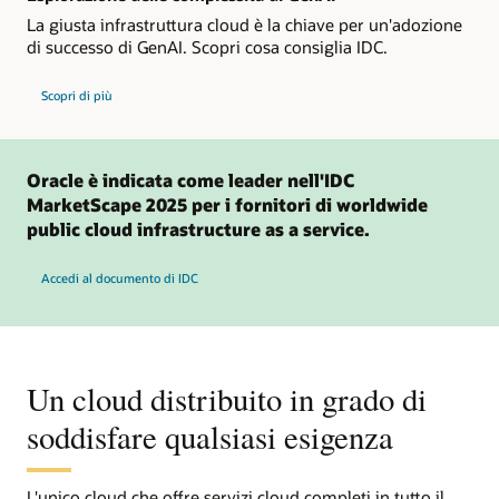
Strategic
Cloud
La giusta infrastruttura cloud è la chiave per un'adozione
Platform
di successo di GenAI. Scopri cosa consiglia IDC.
Services
sugli
Scopri di più
insight
di
IDC
sulla
gestione
di
Oracle è indicata come leader nell'IDC
GenAI
nel
MarketScape 2025 per i fornitori di worldwide
cloud
public cloud infrastructure as a service.
Accedi al documento di IDC
Un cloud distribuito in grado di
soddisfare qualsiasi esigenza
L'unico cloud che offre servizi cloud completi in tutto il