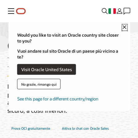
Menu
Close
Would you like to visit an Oracle country site closer
Oracle Cloud
to you?
Vuoi andare sul sito Oracle di un paese più vicino a
Infrastructure (OCI)
te?
Visit Oracle United States
No grazie, rimango qui
Il cloud di nuova generazione
progettato per eseguire qualsiasi
See this page for a different country/region
applicazione, in modo più rapido e
sicuro, a costi inferiori.
Prova OCI gratuitamente
Attiva la chat con Oracle Sales