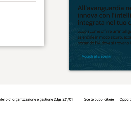
uardia nel cambiamento:
l'intelligenza artificiale
nel tuo database. Ovunque.
 un'intelligenza artificiale di livello
 sicuro, economico e su larga scala
 si trovano i tuoi dati.
ar
arie
Opportunità di lavoro
Iscriviti per ricevere e-mail