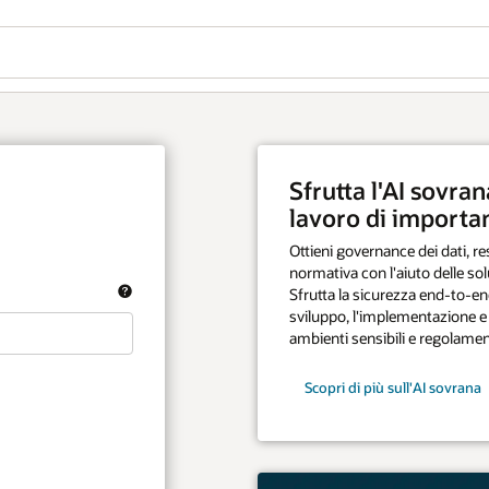
Wo
I sovrana per carichi di
Vu
importanza critica
e dei dati, residenza e compliance
uto delle soluzioni di AI sovrana di Oracle.
za end-to-end e i controlli avanzati per lo
Se
entazione e la gestione dei modelli AI in
 e regolamentati.
ll'AI sovrana