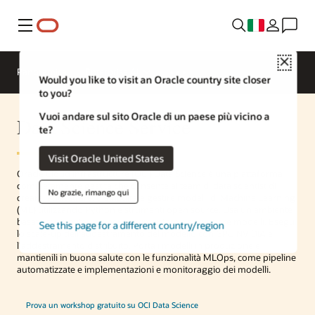
Menu
Close
Panoramica
Enterprise AI
Would you like to visit an Oracle country site closer
to you?
Vuoi andare sul sito Oracle di un paese più vicino a
Data Science Service
te?
Visit Oracle United States
Oracle Cloud Infrastructure (OCI) Data Science è una piattaforma
completamente gestita che consente ai team di data scientist di
No grazie, rimango qui
creare, addestrare, distribuire e gestire modelli di Machine Learning
(ML) utilizzando Python e strumenti open source. Usa un ambiente
basato su JupyterLab per sperimentare e sviluppare modelli. Esegui
See this page for a different country/region
lo scale-up dell'addestramento del modello con GPU NVIDIA e
l'addestramento distribuito. Porta i modelli in produzione e
mantienili in buona salute con le funzionalità MLOps, come pipeline
automatizzate e implementazioni e monitoraggio dei modelli.
Prova un workshop gratuito su OCI Data Science