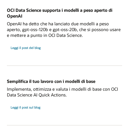
OCI Data Science supporta i modelli a peso aperto di
OpenAI
OpenAI ha detto che ha lanciato due modelli a peso
aperto, gpt-oss-120b e gpt-oss-20b, che si possono usare
e mettere a punto in OCI Data Science.
sul
Leggi il post del blog
supporto
OpenAI
in
OCI
Semplifica il tuo lavoro con i modelli di base
Implementa, ottimizza e valuta i modelli di base con OCI
Data Science AI Quick Actions.
Semplifica
Leggi il post sul blog
il
tuo
lavoro
con
i
modelli