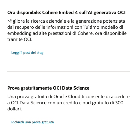
di
base
Ora disponibile: Cohere Embed 4 sull'AI generativa OCI
Migliora la ricerca aziendale e la generazione potenziata
dal recupero delle informazioni con l'ultimo modello di
embedding ad alte prestazioni di Cohere, ora disponibile
tramite OCI.
su
Leggi il post del blog
Cohere
Embed
4
sull'AI
generativa
OCI
Prova gratuitamente OCI Data Science
Una prova gratuita di Oracle Cloud ti consente di accedere
a OCI Data Science con un credito cloud gratuito di 300
dollari.
Richiedi una prova gratuita