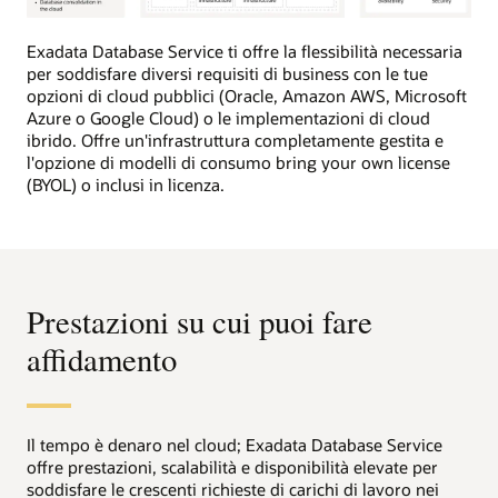
Questa
immagine
Exadata Database Service ti offre la flessibilità necessaria
fornisce
per soddisfare diversi requisiti di business con le tue
una
opzioni di cloud pubblici (Oracle, Amazon AWS, Microsoft
panoramica
Azure o Google Cloud) o le implementazioni di cloud
generale
ibrido. Offre un'infrastruttura completamente gestita e
di
l'opzione di modelli di consumo bring your own license
Oracle
(BYOL) o inclusi in licenza.
Exadata
Database
Service
e
del
Prestazioni su cui puoi fare
suo
valore
affidamento
aziendale
in
3
colonne:
Il tempo è denaro nel cloud; Exadata Database Service
offre prestazioni, scalabilità e disponibilità elevate per
La
soddisfare le crescenti richieste di carichi di lavoro nei
prima