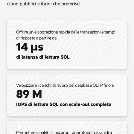
cloud pubblici e ibridi che preferisci.
colonna,
intitolata
"Sposta
così
com'è",
Offrire un'elaborazione rapida delle transazioni e tempi
mostra
di risposta a partire da
che
14 µs
il
cliente
di latenza di lettura SQL
può
eseguire
il
lift
e
Velocizzare i carichi di lavoro del database OLTP fino a
spostare
89 M
tutti
i
IOPS di lettura SQL con scale-out completo
carichi
di
lavoro
di
Oracle
Permettere analytics più ampi, approfonditi e rapidi a