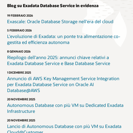
e
Blog su Exadata Database Service in evidenza
prestazioni
rapide
19 FEBBRAIO 2026
Exascale: Oracle Database Storage nell'era del cloud
per
tutti
5 FEBBRAIO 2026
i
L'evoluzione di Exadata: un ponte tra alimentazione co-
carichi
gestita ed efficienza autonoma
di
lavoro
8 GENNAIO 2026
Riepilogo dell'anno 2025: annunci chiave relativi a
di
Exadata Database Service e Base Database Service
Oracle
AI
1 DICEMBRE 2025
Database
Annuncio di AWS Key Management Service Integration
ti
per Exadata Database Service on Oracle AI
aiuta
Database@AWS
a
semplificare
20 NOVEMBRE 2025
Autonomous Database con più VM su Dedicated Exadata
il
Infrastructure
management
ea
20 NOVEMBRE 2025
ridurre
Lancio di Autonomous Database con più VM su Exadata
i
Cloud@Customer