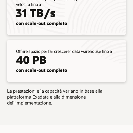
AI
velocità fino a
Database
31 TB/s
da
un
con scale-out completo
ambiente
on-
premise
a
Exadata
Offrire spazio per far crescere i data warehouse fino a
Database
40 PB
Service
senza
con scale-out completo
refactoring
delle
applicazioni.
Il
Le prestazioni e la capacità variano in base alla
servizio
piattaforma Exadata e alla dimensione
supporta
dell'implementazione.
tutte
le
funzioni,
le
opzioni