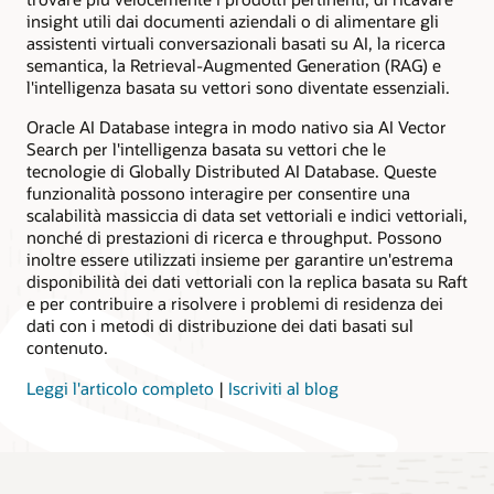
completo
insight utili dai documenti aziendali o di alimentare gli
semplificando
assistenti virtuali conversazionali basati su AI, la ricerca
allo
semantica, la Retrieval-Augmented Generation (RAG) e
stesso
l'intelligenza basata su vettori sono diventate essenziali.
tempo
la
Oracle AI Database integra in modo nativo sia AI Vector
gestione
Search per l'intelligenza basata su vettori che le
con
tecnologie di Globally Distributed AI Database. Queste
l'automazione
funzionalità possono interagire per consentire una
integrata.
scalabilità massiccia di data set vettoriali e indici vettoriali,
Una
nonché di prestazioni di ricerca e throughput. Possono
scelta
inoltre essere utilizzati insieme per garantire un'estrema
di
disponibilità dei dati vettoriali con la replica basata su Raft
infrastruttura
e per contribuire a risolvere i problemi di residenza dei
condivisa
dati con i metodi di distribuzione dei dati basati sul
o
contenuto.
dedicata
con
Leggi l'articolo completo
|
Iscriviti al blog
scalabilità
Elastica
delle
risorse,
sicurezza