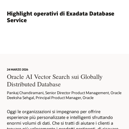
cloud
ideale
per
Highlight operativi di Exadata Database
il
Service
consolidamento
del
database.
La
seconda
colonna,
intitolata
"Exadata
24 MARZO 2026
Database
Oracle AI Vector Search sui Globally
Service",
Distributed Database
mostra
che
Pankaj Chandiramani, Senior Director Product Management, Oracle
gli
Deeksha Sehgal, Principal Product Manager, Oracle
amministratori
mantengono
Oggi le organizzazioni si impegnano per offrire
il
esperienze più personalizzate e intelligenti sfruttando
controllo
enormi volumi di dati. Che si tratti di aiutare i clienti a
operativo
trovare più velocemente i prodotti pertinenti, di ricavare