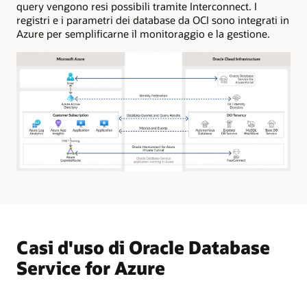
query vengono resi possibili tramite Interconnect. I
registri e i parametri dei database da OCI sono integrati in
Azure per semplificarne il monitoraggio e la gestione.
Il
diagramma
mostra
Microsoft
Azure
a
Casi d'uso di Oracle Database
sinistra
e
Service for Azure
Oracle
Cloud
Infrastructure
a