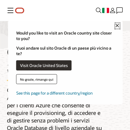
Menu
Close
Would you like to visit an Oracle country site closer
to you?
Oracle Database
Vuoi andare sul sito Oracle di un paese più vicino a
te?
Service per Azure
Visit Oracle United States
No grazie, rimango qui
Oracle Database Service for Microsoft
See this page for a different country/region
Azure è un servizio gestito da Oracle
per i clienti Azure che consente di
eseguire il provisioning, di accedere e
di gestire senza problemi i servizi
Oracle Database di livello aziendale su