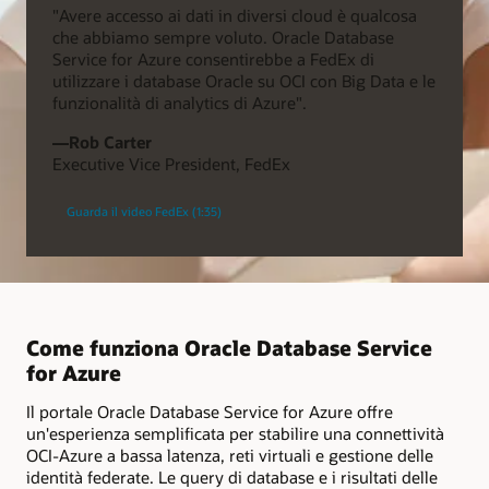
"Avere accesso ai dati in diversi cloud è qualcosa
che abbiamo sempre voluto. Oracle Database
Service for Azure consentirebbe a FedEx di
utilizzare i database Oracle su OCI con Big Data e le
funzionalità di analytics di Azure".
—Rob Carter
Executive Vice President, FedEx
Guarda il video FedEx (1:35)
Come funziona Oracle Database Service
for Azure
Il portale Oracle Database Service for Azure offre
un'esperienza semplificata per stabilire una connettività
OCI-Azure a bassa latenza, reti virtuali e gestione delle
identità federate. Le query di database e i risultati delle