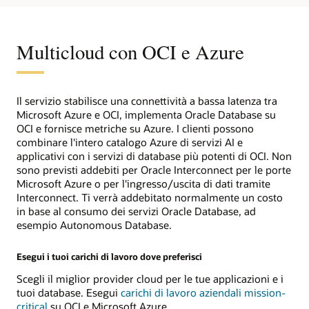
2025
per
le
infrastrutture
ibride
Multicloud con OCI e Azure
distribuite
Il servizio stabilisce una connettività a bassa latenza tra
Microsoft Azure e OCI, implementa Oracle Database su
OCI e fornisce metriche su Azure. I clienti possono
combinare l'intero catalogo Azure di servizi AI e
applicativi con i servizi di database più potenti di OCI. Non
sono previsti addebiti per Oracle Interconnect per le porte
Microsoft Azure o per l'ingresso/uscita di dati tramite
Interconnect. Ti verrà addebitato normalmente un costo
in base al consumo dei servizi Oracle Database, ad
esempio Autonomous Database.
Esegui i tuoi carichi di lavoro dove preferisci
Scegli il miglior provider cloud per le tue applicazioni e i
tuoi database. Esegui
carichi di lavoro aziendali mission-
critical
su OCI e Microsoft Azure.