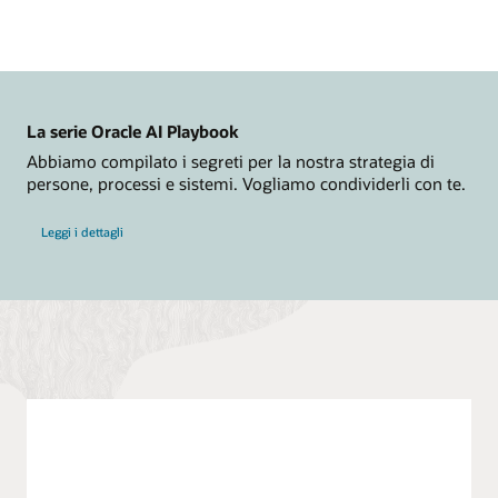
destra.
La
sezione
Azure
comprende
le
icone
per
La serie Oracle AI Playbook
un
utente,
Abbiamo compilato i segreti per la nostra strategia di
Azure
persone, processi e sistemi. Vogliamo condividerli con te.
Active
Directory,
Azure
Leggi i dettagli
Log
Analytics,
Azure
App
Insights,
applicazioni
e
Azure
ExpressRoute.
La
sezione
Oracle
comprende
le
icone
per