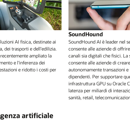
SoundHound
uzioni AI fisica, destinate ai
SoundHound AI è leader nel sett
 dei trasporti e dell'edilizia.
consente alle aziende di offrir
ha recentemente ampliato la
canali sia digitali che fisici.
mento e l'inferenza dei
consente alle aziende di creare
stazioni e ridotto i costi per
autonomamente transazioni e fl
dipendenti. Per supportare qu
infrastruttura GPU su Oracle C
latenza per miliardi di interazi
sanità, retail, telecomunicazioni
igenza artificiale