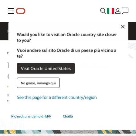
Menu
Close
Panoramica
ERP per settori
Novità
Would you like to visit an Oracle country site closer
to you?
Vuoi andare sul sito Oracle di un paese più vicino a
Tour delle soluzioni Oracle
te?
Enterprise Resource Planning
Visit Oracle United States
(ERP)
No grazie, rimango qui
Scopri come usare ogni giorno le nostre soluzioni grazie a questi
See this page for a different country/region
tour che ne mostrano caratteristiche e i vantaggi chiave.
Richiedi una demo di ERP
Chatta