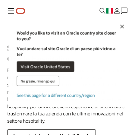
Menu
Close
Hospitality
Would you like to visit an Oracle country site closer
to you?
Scopri i webinar e i podcast su
Vuoi andare sul sito Oracle di un paese più vicino a
te?
Oracle Hospitality
Visit Oracle United States
Esplora i nostri contenuti on-demand e live con le ultime
notizie, informazioni di mercato e conversazioni di
No grazie, rimango qui
settore utili per la tua attività nel settore hospitality. I
nostri webinar e podcast ti forniranno preziose
See this page for a different country/region
informazioni su come ottimizzare le attività del settore
hospitality per offrire ai clienti esperienze di alto livello e
trasformare la tua azienda con le ultime innovazioni nel
settore hospitality.