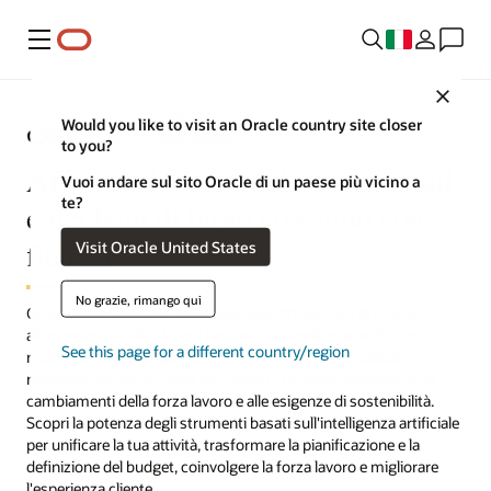
Menu
Close
Would you like to visit an Oracle country site closer
to you?
Affronta il futuro del settore retail
Vuoi andare sul sito Oracle di un paese più vicino a
te?
e dei beni di largo consumo con
fiducia
Visit Oracle United States
No grazie, rimango qui
Grazie alla tecnologia di intelligenza artificiale (AI) di Oracle e
all'esperienza di KPMG nel settore, le aziende operanti in ambito
See this page for a different country/region
retail e dei beni di largo consumo (CPG) possono adattarsi
rapidamente alle richieste dei clienti in continua evoluzione, ai
cambiamenti della forza lavoro e alle esigenze di sostenibilità.
Scopri la potenza degli strumenti basati sull'intelligenza artificiale
per unificare la tua attività, trasformare la pianificazione e la
definizione del budget, coinvolgere la forza lavoro e migliorare
l'esperienza cliente.