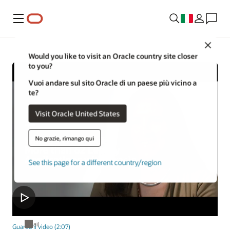
Menu
Close
Would you like to visit an Oracle country site closer
to you?
Vuoi andare sul sito Oracle di un paese più vicino a
te?
Visit Oracle United States
No grazie, rimango qui
See this page for a different country/region
Retail
Guarda il video (2:07)