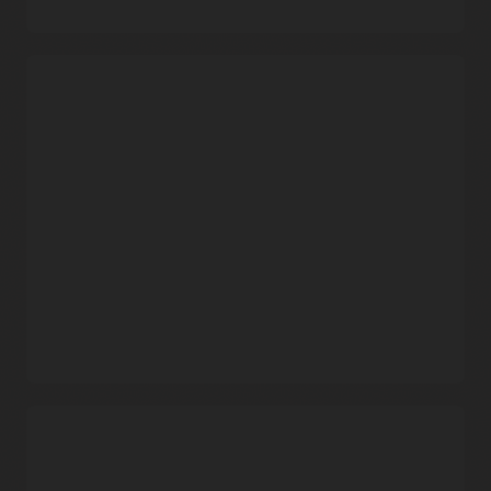
기존 리소스 구성을 Terraform으로 내보내기
개발자는
리소스 디스커버리
를 사용하여 구획을 스캔하고
Terraform
구성
및
상태 파일
을 생성하며, 클라우드 리소스
관리를 위한 자동화를 도입할 수 있습니다. 이 기능을 사용하면
생산성 기능
Terraform을 배우지 않고도 기존 구성을 쉽게 복제할 수
있습니다.
Oracle 관리형
Resource Manager는 Terraform 제공업체에 협업 기능, 영구
스토리지에 상태 정보를 자동 저장하는 기능 등 추가적인
Resource Manager 설명서
기능을 제공합니다. 또한 태깅 및 IAM과 같은 OCI 플랫폼
기능들과의 통합 덕분에 팀은 집중력과 보안성을 유지할 수
있습니다.
여러 이해 관계자를 위한 협업 및 오케스트레이션
엔지니어는 Resource Manager를 사용하여 인프라 구성 및
상태 파일을 여러 팀에서 공유하고 관리할 수 있습니다. 이
서비스는 주어진 시간에 주어진 스택에서 단일 작업만 실행할
수 있도록 하는 상태 잠금 기능을 지원하여 협업을 더욱
용이하게 합니다.
기본 Resource Manager 및 Cloud Marketplace 솔루션
신규 사용자는 모범 사례를 기반으로 한 솔루션을 사용하여
보안 및 통합
HCL(HashiCorp Configuration Language)을 배우지 않고도
빠르게 시작할 수 있습니다.
Resource Manager
및
Cloud
내장된 보안
Marketplace
의 샘플 솔루션에는 Oracle Autonomous AI
Resource Manager는
IAM(Identity and Access Management)
Database, 스토리지, 네트워킹이 포함됩니다.