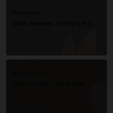
Oracle DevOps
CI/CD, Terraform, 모니터링 및 로깅
DevOps 살펴보기
Oracle Cloud Native
아키텍처 센터 방문
로그인 지원
컨테이너, 서버리스, API 및 Kafka
토크 및 데모
참조 아키텍처
My Oracle Support에 로그인하기
Resource Manager 테스트 드라이브
(9:43)
설명서
Terraform 및 Resource Manager 개요 보기
(18:11)
클라우드 네이티브 살펴보기
지원 리소스
Resource Manager 개요