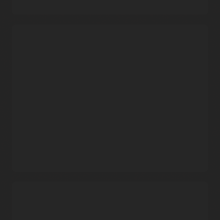
기존 리소스 구성을 Terraform으로 내보내기
개발자는
리소스 디스커버리
를 사용하여 구획을 스캔하고
Terraform
구성
및
상태 파일
을 생성하며, 클라우드 리소스
관리를 위한 자동화를 도입할 수 있습니다. 이 기능을 사용하면
생산성 기능
Terraform을 배우지 않고도 기존 구성을 쉽게 복제할 수
있습니다.
Oracle 관리형
Resource Manager는 Terraform 제공업체에 협업 기능, 영구
스토리지에 상태 정보를 자동 저장하는 기능 등 추가적인
Resource Manager 설명서
기능을 제공합니다. 또한 태깅 및 IAM과 같은 OCI 플랫폼
기능들과의 통합 덕분에 팀은 집중력과 보안성을 유지할 수
있습니다.
여러 이해 관계자를 위한 협업 및 오케스트레이션
엔지니어는 Resource Manager를 사용하여 인프라 구성 및
상태 파일을 여러 팀에서 공유하고 관리할 수 있습니다. 이
서비스는 주어진 시간에 주어진 스택에서 단일 작업만 실행할
수 있도록 하는 상태 잠금 기능을 지원하여 협업을 더욱
용이하게 합니다.
기본 Resource Manager 및 Cloud Marketplace 솔루션
신규 사용자는 모범 사례를 기반으로 한 솔루션을 사용하여
보안 및 통합
HCL(HashiCorp Configuration Language)을 배우지 않고도
빠르게 시작할 수 있습니다.
Resource Manager
및
Cloud
내장된 보안
Marketplace
의 샘플 솔루션에는 Oracle Autonomous AI
Resource Manager는
IAM(Identity and Access Management)
Database, 스토리지, 네트워킹이 포함됩니다.