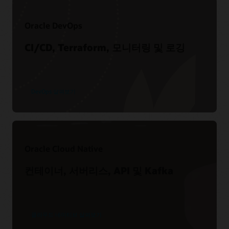
Oracle DevOps
CI/CD, Terraform, 모니터링 및 로깅
DevOps 살펴보기
Oracle Cloud Native
아키텍처 센터 방문
로그인 지원
컨테이너, 서버리스, API 및 Kafka
토크 및 데모
참조 아키텍처
My Oracle Support에 로그인하기
Resource Manager 테스트 드라이브
(9:43)
설명서
Terraform 및 Resource Manager 개요 보기
(18:11)
클라우드 네이티브 살펴보기
지원 리소스
Resource Manager 개요