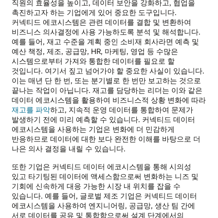
직원의 효율성을 높이고, 데이터 보안을 강화하고, 협업을
촉진하고자 하는 기업에게 있어 중요한 도구입니다.
커넥티드 에코시스템은 관련 데이터를 결합 및 변환하여
비즈니스 의사결정에 사용 가능하도록 분석 및 해석합니다.
예를 들어, 재고 수준을 계획 중인 소비재 회사라면 예측 및
예산 책정, 제조, 공급망, HR, 마케팅, 영업 등 수많은
시스템으로부터 가져와 통합한 데이터를 필요로 할
것입니다. 여기서 짚고 넘어가야 할 중요한 사실이 있습니다.
이는 매년 단 한 번, 또는 분기별로 한 번만 보고하는 것으로
끝나는 작업이 아닙니다. 재고를 담당하는 리더는 이와 같은
데이터 에코시스템을 활용하여 비즈니스적 상황 변화에 따라
재고를 파악
하고, 지속적 운영 데이터를 통합하여 문제가
발생하기 전에 미리 예측할 수 있습니다. 커넥티드 데이터
에코시스템을 사용하는 기업은 변화에 더 민감하게
반응하므로 데이터에 대한 보다 완전한 이해를 바탕으로 더
나은 의사 결정을 내릴 수 있습니다.
또한 기업은 커넥티드 데이터 에코시스템을 통해 시의성
있고 타기팅된 데이터에 액세스함으로써 변화하는 니즈 및
기회에 신속하게 대응 가능한 시장 내 위치를 잡을 수
있습니다. 예를 들어, 글로벌 제조 기업은 커넥티드 데이터
에코시스템을 사용하여 엔지니어링, 공급망, 생산 팀 간에
서로 데이터를 공유 및 통합함으로써 설계 단계에서의