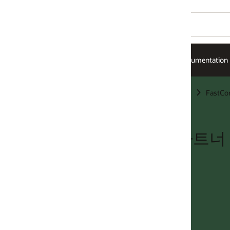
umentation
킹
FastConnect
 파트너