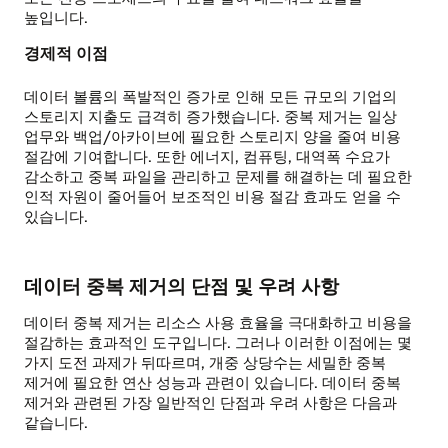
용량을
높입니다.
최적화합니다.
장점:
경제적 이점
필요한
리소스가
데이터 볼륨의 폭발적인 증가로 인해 모든 규모의 기업의
더
스토리지 지출도 급격히 증가했습니다. 중복 제거는 일상
적습니다.
업무와 백업/아카이브에 필요한 스토리지 양을 줄여 비용
중복
절감에 기여합니다. 또한 에너지, 컴퓨팅, 대역폭 수요가
제거가
감소하고 중복 파일을 관리하고 문제를 해결하는 데 필요한
별도의
인적 자원이 줄어들어 보조적인 비용 절감 효과도 얻을 수
배치
있습니다.
프로세스이므로
성능에
영향을
데이터 중복 제거의 단점 및 우려 사항
주지
않습니다.
데이터 중복 제거는 리소스 사용 효율을 극대화하고 비용을
절감하는 효과적인 도구입니다. 그러나 이러한 이점에는 몇
단점:
가지 도전 과제가 뒤따르며, 개중 상당수는 세밀한 중복
중복을
제거에 필요한 연산 성능과 관련이 있습니다. 데이터 중복
실시간으로
제거와 관련된 가장 일반적인 단점과 우려 사항은 다음과
제거하지
같습니다.
않으므로
불일치를