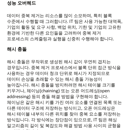
성능 오버헤드
더
유발할
데이터 중복 제거는 리소스를 많이 소모하며, 특히 블록
수
수준에서 수행할 때 그러합니다. IT 팀은 사용 가능한 대역폭,
있습니다.
기업의 활동 및 요구 사항, 백업 위치, 기한 및 기업의 고유한
배치
환경에 기반한 다른 요인들을 고려하여 중복 제거
프로세스가
프로세스의 스케줄링과 실행을 신중히 수행해야 합니다.
중복
데이터
해시 충돌
식별
및
해시 충돌은 무작위로 생성된 해시 값이 우연히 겹치는
제거를
경우입니다. 중복 제거 프로세스에서 블록 단위 접근 방식을
지연시킬
사용하는 경우 데이터 청크 단위로 해시가 지정되므로
수도
데이터 손상을 초래할 수 있는 해시 충돌 가능성이
있습니다.
높아집니다. 해시 충돌을 방지하려면 해시 테이블 크기를
키우거나, 체이닝(chaining) 또는 오픈 어드레싱(open
addressing) 등의 충돌 해결 방법을 구현해야 합니다.
체이닝은 같은 해시 키를 가진 여러 요소를 연결된 목록 또는
다른 데이터 구조에 저장하는 방식이고, 오픈 어드레싱은
해시 테이블 내부의 다른 위치를 찾아 중복 요소를 저장하는
방식입니다. 각 방식에는 장단점이 있으므로, IT 팀은 해싱
알고리즘의 길이 및 복잡도와 해결 방법 사용 사이의 균형을