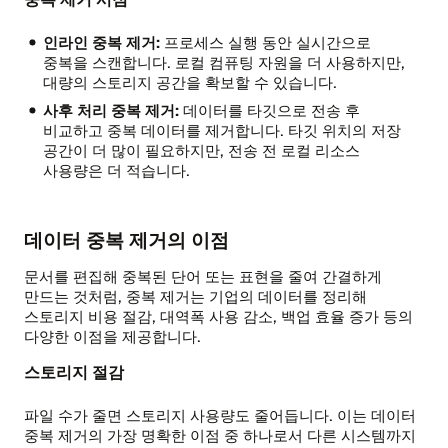
데이터
전송
인라인 중복 제거:
프로세스 실행 동안 실시간으로
크기를
중복을 스캔합니다. 로컬 컴퓨팅 자원을 더 사용하지만,
줄여
대량의 스토리지 공간을 확보할 수 있습니다.
성능을
향상시킵니다.
사후 처리 중복 제거:
데이터를 타깃으로 전송 후
비교하고 중복 데이터를 제거합니다. 타깃 위치의 저장
단점:
공간이 더 많이 필요하지만, 전송 전 로컬 리소스
실시간
사용량은 더 적습니다.
중복
데이터
제거를
데이터 중복 제거의 이점
위해
더
문서를 편집해 중복된 단어 또는 표현을 줄여 간결하게
많은
만드는 것처럼, 중복 제거는 기업의 데이터를 정리해
처리
스토리지 비용 절감, 대역폭 사용 감소, 백업 효율 증가 등의
능력이
다양한 이점을 제공합니다.
필요합니다.
비효율적으로
스토리지 절감
수행되면
작업이
파일 수가 줄면 스토리지 사용량도 줄어듭니다. 이는 데이터
느려질
중복 제거의 가장 명확한 이점 중 하나로서 다른 시스템까지
수