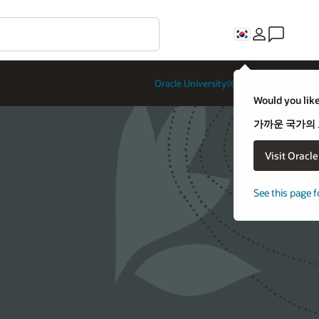
Oracle University에 문의하기
Would you like
가까운 국가의
Visit Oracl
See this page f